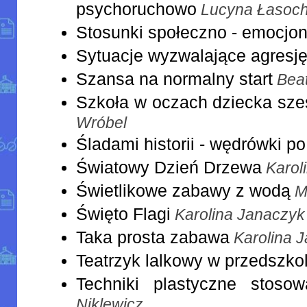
psychoruchowo
Lucyna Łasoc
Stosunki społeczno - emocjo
Sytuacje wyzwalające agresję
Szansa na normalny start
Bea
Szkoła w oczach dziecka sze
Wróbel
Śladami historii - wędrówki po
Światowy Dzień Drzewa
Karol
Świetlikowe zabawy z wodą
M
Święto Flagi
Karolina Janaczyk
Taka prosta zabawa
Karolina 
Teatrzyk lalkowy w przedszko
Techniki plastyczne stoso
Niklewicz