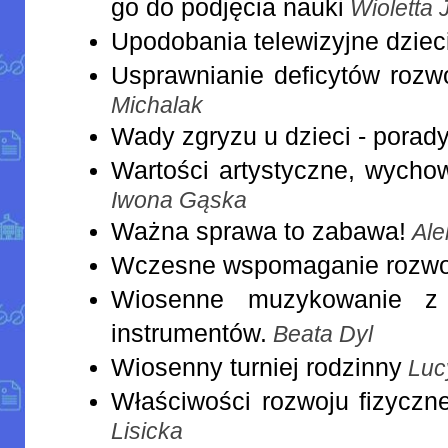
go do podjęcia nauki
Wioletta
Upodobania telewizyjne dziec
Usprawnianie deficytów roz
Michalak
Wady zgryzu u dzieci - porady
Wartości artystyczne, wychow
Iwona Gąska
Ważna sprawa to zabawa!
Al
Wczesne wspomaganie rozwoj
Wiosenne muzykowanie z w
instrumentów.
Beata Dyl
Wiosenny turniej rodzinny
Luc
Właściwości rozwoju fizyczn
Lisicka