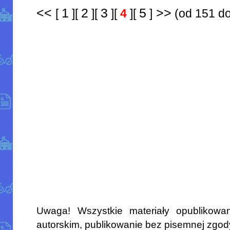
<<
1
2
3
5
>>
[
][
][
][
4
][
]
(od 151 do
Uwaga! Wszystkie materiały opublikowa
autorskim, publikowanie bez pisemnej zgod