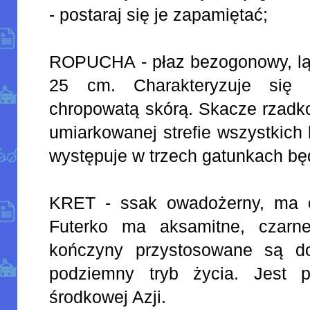
- postaraj się je zapamiętać;
ROPUCHA - płaz bezogonowy, ląd
25 cm. Charakteryzuje się 
chropowatą skórą. Skacze rzadko
umiarkowanej strefie wszystkich
występuje w trzech gatunkach b
KRET - ssak owadożerny, ma o
Futerko ma aksamitne, czarne
kończyny przystosowane są do
podziemny tryb życia. Jest p
środkowej Azji.