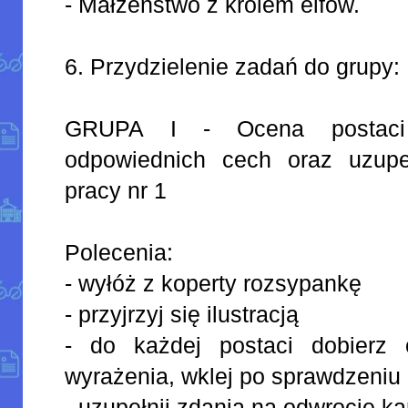
- Małżeństwo z królem elfów.
6. Przydzielenie zadań do grupy:
GRUPA I - Ocena postaci 
odpowiednich cech oraz uzupeł
pracy nr 1
Polecenia:
- wyłóż z koperty rozsypankę
- przyjrzyj się ilustracją
- do każdej postaci dobierz 
wyrażenia, wklej po sprawdzeniu
- uzupełnij zdania na odwrocie kar