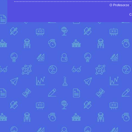
O Profesorze
-
C