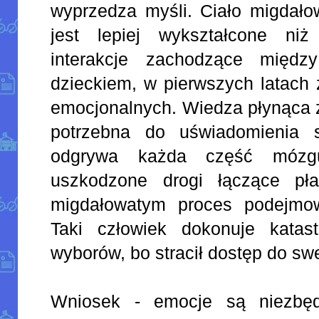
wyprzedza myśli. Ciało migdało
jest lepiej wykształcone ni
interakcje zachodzące międ
dzieckiem, w pierwszych latach 
emocjonalnych. Wiedza płynąca z
potrzebna do uświadomienia 
odgrywa każda część mózg
uszkodzone drogi łączące pł
migdałowatym proces podejmowa
Taki człowiek dokonuje katas
wyborów, bo stracił dostęp do sw
Wniosek - emocje są niezbę