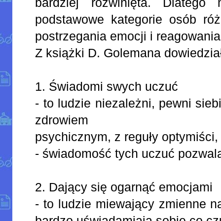
bardziej rozwinięta. Dlatego
podstawowe kategorie osób ró
postrzegania emocji i reagowania
Z książki D. Golemana dowiedział
1. Świadomi swych uczuć
- to ludzie niezależni, pewni sie
zdrowiem
psychicznym, z reguły optymiści,
- świadomość tych uczuć pozwala
2. Dający się ogarnąć emocjami
- to ludzie miewający zmienne nas
bardzo uświadamiają sobie co cz