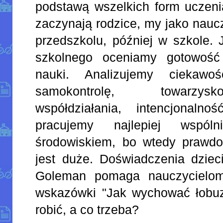
podstawą wszelkich form uczeni
zaczynają rodzice, my jako nauc
przedszkolu, później w szkole.
szkolnego oceniamy gotowość
nauki. Analizujemy ciekawo
samokontrolę, towarzys
współdziałania, intencjonal
pracujemy najlepiej wspó
środowiskiem, bo wtedy prawd
jest duże. Doświadczenia dziec
Goleman pomaga nauczycielom
wskazówki "Jak wychować łobuz
robić, a co trzeba?