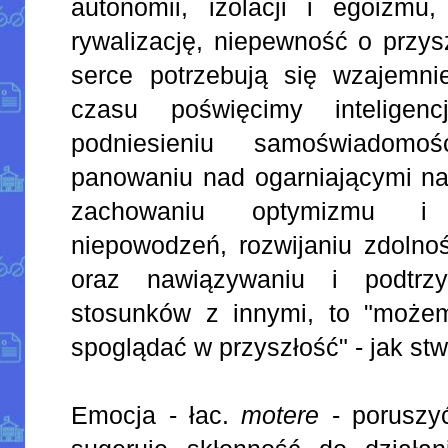
autonomii, izolacji i egoizmu
rywalizację, niepewność o przys
serce potrzebują się wzajemnie
czasu poświęcimy inteligenc
podniesieniu samoświadomośc
panowaniu nad ogarniającymi na
zachowaniu optymizmu i
niepowodzeń, rozwijaniu zdolnoś
oraz nawiązywaniu i podtrz
stosunków z innymi, to "może
spoglądać w przyszłość" - jak st
Emocja - łac.
motere
- poruszyć