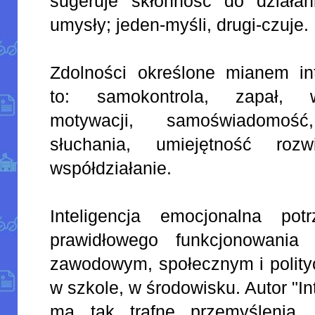
sugeruje skłonność do działa
umysły; jeden-myśli, drugi-czuje.
Zdolności określone mianem int
to: samokontrola, zapał, w
motywacji, samoświadomoś
słuchania, umiejętność rozwi
współdziałanie.
Inteligencja emocjonalna po
prawidłowego funkcjonowania
zawodowym, społecznym i polity
w szkole, w środowisku. Autor "In
ma tak trafne przemyślenia, 