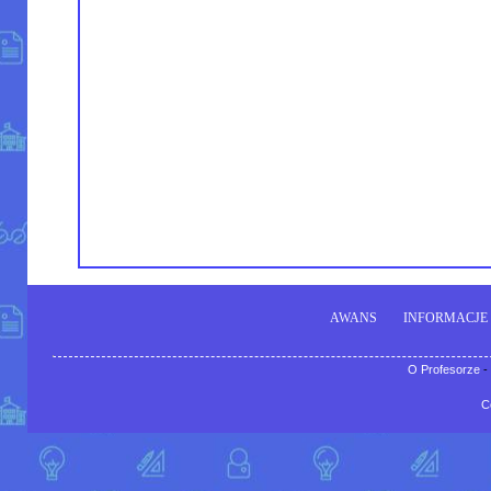
AWANS
INFORMACJE
O Profesorze
-
C