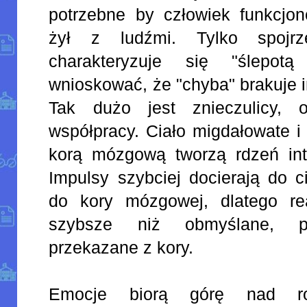
potrzebne by człowiek funkcjon
żył z ludźmi. Tylko spojrz
charakteryzuje się "ślepot
wnioskować, że "chyba" brakuje 
Tak dużo jest znieczulicy, o
współpracy. Ciało migdałowate i
korą mózgową tworzą rdzeń inte
Impulsy szybciej docierają do c
do kory mózgowej, dlatego re
szybsze niż obmyślane, pr
przekazane z kory.
Emocje biorą górę nad ro