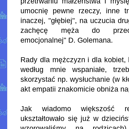
przetrwaniu małżeństwa i myślę,
umocnię pewne rzeczy, inne tr
inaczej, "głębiej", na uczucia dr
zachęcę męża do przeczyt
emocjonalnej" D. Golemana.
Rady dla mężczyzn i dla kobiet,
według mnie wspaniałe, trze
skorzystać np. wysłuchanie (w kłót
akt empatii znakomicie obniża na
Jak wiadomo większość rea
ukształtowało się już w dziecińs
wzorowaliśmy na rodzicac