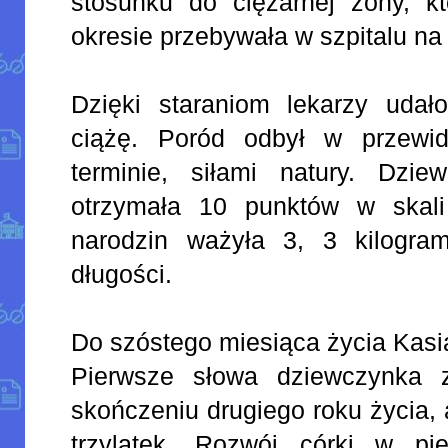
stosunku do ciężarnej żony, k
okresie przebywała w szpitalu na 
Dzięki staraniom lekarzy udał
ciążę. Poród odbył w przewid
terminie, siłami natury. Dzi
otrzymała 10 punktów w skal
narodzin ważyła 3, 3 kilogr
długości.
Do szóstego miesiąca życia Kasia
Pierwsze słowa dziewczynka 
skończeniu drugiego roku życia,
trzylatek. Rozwój córki w pi