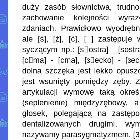
duży zasób słownictwa, trudno
zachowanie kolejności wyr
zdaniach. Prawidłowo wyodrębn
ale [ś], [ź], [ć], [ ] zastępuj
syczącym np.: [sostra] - [sostra
[cma] - [cma], [зecko] - [з
dolna szczęka jest lekko opusz
jest wsunięty pomiędzy zęby. 
artykulacji wymowę taką okre
(seplenienie) międzyzębowy, a
głosek, polegającą na zastęp
dentalizowanych drugimi, wy
nazywamy parasygmatyzmem. [3