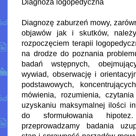
Diagnoza logopedyczna
Diagnozę zaburzeń mowy, zarówn
objawów jak i skutków, należ
rozpoczęciem terapii logopedyc
na drodze do poznania problemu
badań wstępnych, obejmują
wywiad, obserwację i orientacy
podstawowych, koncentrującyc
mówienia, rozumienia, czytania
uzyskaniu maksymalnej ilości in
do sformułowania hipot
przeprowadzamy badania uzupe
stan i sprawność narządów mowy