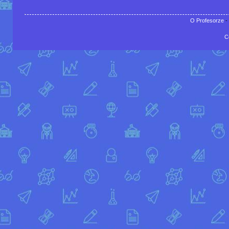
O Profesorze
-
C