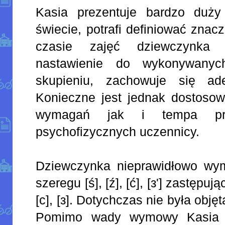
Kasia prezentuje bardzo duż
świecie, potrafi definiować znac
czasie zajęć dziewczynka 
nastawienie do wykonywany
skupieniu, zachowuje się ade
Konieczne jest jednak dostoso
wymagań jak i tempa pr
psychofizycznych uczennicy.
Dziewczynka nieprawidłowo wym
szeregu [ś], [ź], [ć], [з'] zastępują
[c], [з]. Dotychczas nie była obję
Pomimo wady wymowy Kasia d