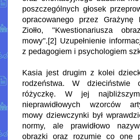
poszczególnych głosek przepro
opracowanego przez Grażynę B
Ziołło, "Kwestionariusza ob
mowy".[2] Uzupełnienie informacj
z pedagogiem i psychologiem sz
Kasia jest drugim z kolei dziec
rodzeństwa. W dzieciństwie 
różyczkę. W jej najbliższ
nieprawidłowych wzorców art
mowy dziewczynki był wprawdz
normy, ale prawidłowo nazyw
obrazki oraz rozumie co one p