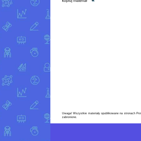
kopiuj materiał
Uwaga! Wszystkie materiały opublikowane na stronach Prof
zabronione.