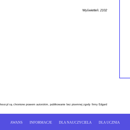
Wyświetleń:
2102
esor.pl są chronione prawem autorskim, publikowanie bez pisemnej zgody firmy Edgard
AWANS
INFORMACJE
DLA NAUCZYCIELA
DLA UCZNIA