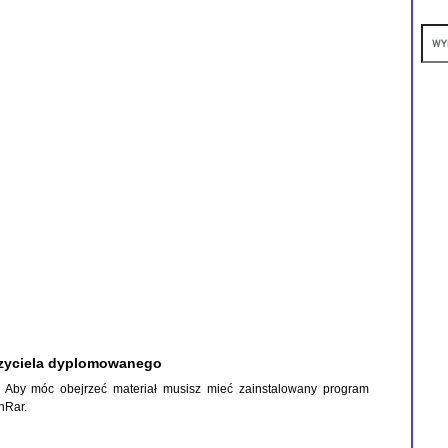
zyciela dyplomowanego
P. Aby móc obejrzeć materiał musisz mieć zainstalowany program
nRar
.