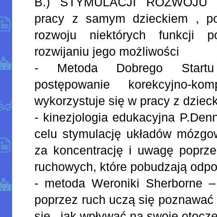
B.) STYMULACJI ROZWOJU - 
pracy z samym dzieckiem , po
rozwoju niektórych funkcji 
rozwijaniu jego możliwości
- Metoda Dobrego Start
postępowanie korekcyjno-ko
wykorzystuje się w pracy z dzie
- kinezjologia edukacyjna P.De
celu stymulację układów mózgo
za koncentrację i uwagę poprz
ruchowych, które pobudzają odp
- metoda Weroniki Sherborne – 
poprzez ruch uczą się poznawać s
się , jak wpływać na swoje otocze