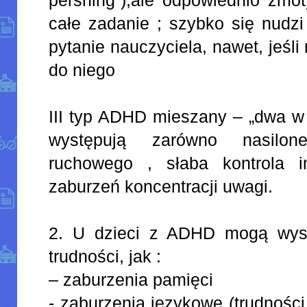
całe zadanie ; szybko się nudz
pytanie nauczyciela, nawet, jeśli
do niego
III typ ADHD mieszany – „dwa w 
występują zarówno nasilon
ruchowego , słaba kontrola 
zaburzeń koncentracji uwagi.
2. U dzieci z ADHD mogą wyst
trudności, jak :
– zaburzenia pamięci
- zaburzenia językowe (trudnośc