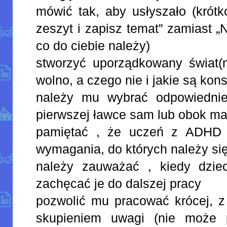
mówić tak, aby usłyszało (krótk
zeszyt i zapisz temat” zamiast „Ni
co do ciebie należy)
stworzyć uporządkowany świat(
wolno, a czego nie i jakie są ko
należy mu wybrać odpowiednie
pierwszej ławce sam lub obok m
pamiętać , że uczeń z ADHD 
wymagania, do których należy si
należy zauważać , kiedy dzie
zachęcać je do dalszej pracy
pozwolić mu pracować krócej, z
skupieniem uwagi (nie może 