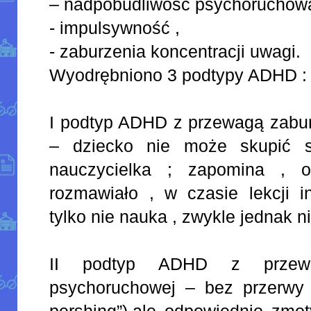
– nadpobudliwość psychoruchow
- impulsywność ,
- zaburzenia koncentracji uwagi.
Wyodrębniono 3 podtypy ADHD :
I podtyp ADHD z przewagą zabur
– dziecko nie może skupić 
nauczycielka ; zapomina , 
rozmawiało , w czasie lekcji i
tylko nie nauka , zwykle jednak n
II podtyp ADHD z przewag
psychoruchowej – bez przerwy 
pershing”),ale odpowiednio zmot