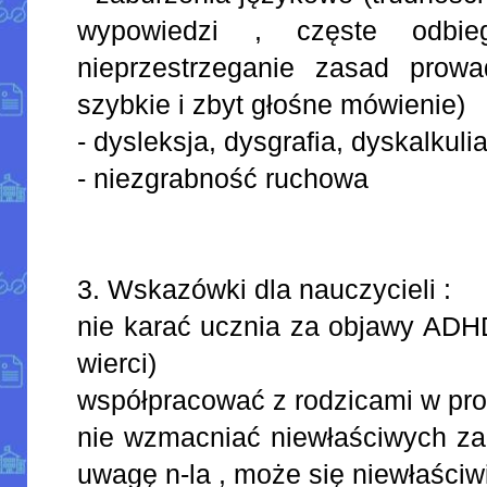
wypowiedzi , częste odbi
nieprzestrzeganie zasad prow
szybkie i zbyt głośne mówienie)
- dysleksja, dysgrafia, dyskalkuli
- niezgrabność ruchowa
3. Wskazówki dla nauczycieli :
nie karać ucznia za objawy ADHD 
wierci)
współpracować z rodzicami w pr
nie wzmacniać niewłaściwych za
uwagę n-la , może się niewłaści