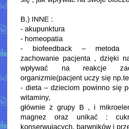
B.) INNE :
- akupunktura
- homeopatia
- biofeedback – metoda m
zachowanie pacjenta , dzięki n
wpływać na reakcje za
organizmie(pacjent uczy się np.te
- dieta – dzieciom powinno się 
witaminy,
głównie z grupy B , i mikroele
magnez oraz unikać : cukr
konserwujących, barwników i prze