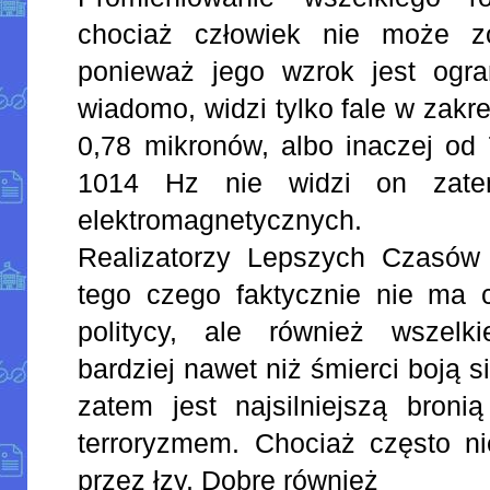
chociaż człowiek nie może zo
ponieważ jego wzrok jest ogran
wiadomo, widzi tylko fale w zakr
0,78 mikronów, albo inaczej od 7
10­­­14 Hz nie widzi on zat
elektromagnetycznych.
Realizatorzy Lepszych Czasów 
tego czego faktycznie nie ma cz
politycy, ale również wszelk
bardziej nawet niż śmierci boją 
zatem jest najsilniejszą broni
terroryzmem. Chociaż często ni
przez łzy. Dobre również