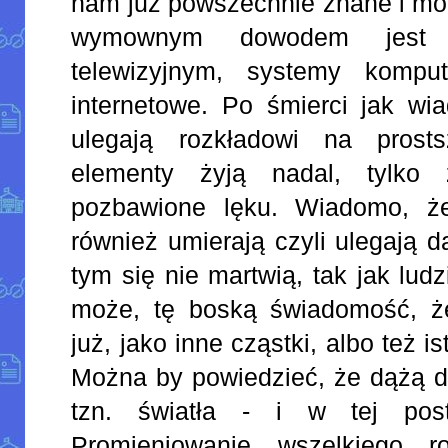
nam już powszechnie znane i mo
wymownym dowodem jest 
telewizyjnym, systemy kompu
internetowe. Po śmierci jak w
ulegają rozkładowi na prost
elementy żyją nadal, tylko 
pozbawione lęku. Wiadomo, ż
również umierają czyli ulegają 
tym się nie martwią, tak jak lud
może, tę boską świadomość, ż
już, jako inne cząstki, albo też is
Można by powiedzieć, że dążą d
tzn. światła - i w tej po
Promieniowanie wszelkiego ro