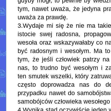
gdyby mógł, to pewnie by wiedzi
tym, nawet uważa, że jedyna pra
uważa za prawdę.
3.Wydaje mi się że nie ma takiej
istocie swej radosna, propagow
wesoła oraz wskazywałaby co na
być radosnym i wesołym. Ma to
tym, że jeśli człowiek patrzy na
nas, to trudno być wesołym i z
ten smutek wszelki, który zatru
często doprowadza nas do de
przypadku nawet do samobójstw
samobójców człowieka wesołego 
4.Wynika stąd oczywiście jeden 