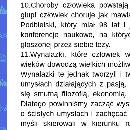
10.Choroby człowieka powstaj
głupi człowiek choruje jak mawia
Podbielski, który miał 98 lat 
konferencje naukowe, na któryc
głoszonej przez siebie tezy.
11.Wynalazki, które człowiek w
wieków dowodzą wielkich możliw
Wynalazki te jednak tworzyli i t
umysłach działających z pasją, 
się smutną filozofią, ekonomią, 
Dlatego powinniśmy zacząć wysz
o ścisłych umysłach i zachęcać 
myśli skierowali w kierunku r