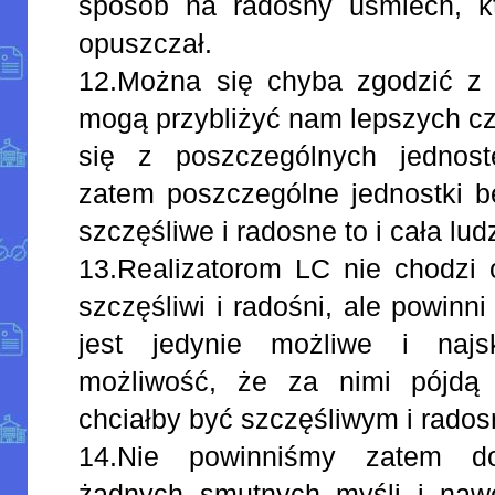
sposób na radosny uśmiech, k
opuszczał.
12.Można się chyba zgodzić z 
mogą przybliżyć nam lepszych c
się z poszczególnych jednoste
zatem poszczególne jednostki 
szczęśliwe i radosne to i cała lu
13.Realizatorom LC nie chodzi o
szczęśliwi i radośni, ale powinn
jest jedynie możliwe i najsku
możliwość, że za nimi pójdą 
chciałby być szczęśliwym i rado
14.Nie powinniśmy zatem d
żadnych smutnych myśli i naw