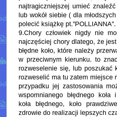
najtragiczniejszej umieć znaleź
lub wokół siebie ( dla młodszyc
polecić książkę pt.”POLLIANNA”.
9.Chory człowiek nigdy nie mo
najczęściej chory dlatego, że jest
błędne koło, które należy przerw
w przeciwnym kierunku. to zna
rozweselenie się, lub poszukać 
rozweselić ma tu zatem miejsce 
przypadku jej zastosowania moż
wspomnianego błędnego koła i
koła błędnego, koło prawdziw
zdrowie do realizacji lepszych c