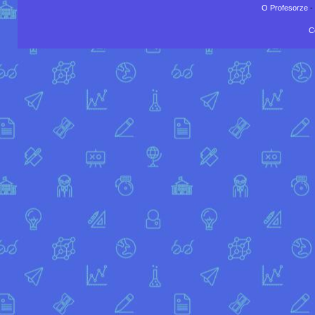
O Profesorze
-
C