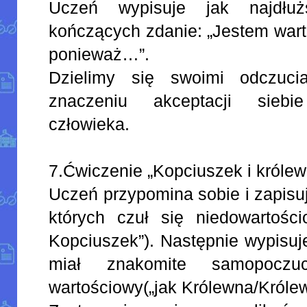
Uczeń wypisuje jak najdłużs
kończących zdanie: „Jestem war
ponieważ…”.
Dzielimy się swoimi odczuc
znaczeniu akceptacji sieb
człowieka.
7.Ćwiczenie „Kopciuszek i króle
Uczeń przypomina sobie i zapisuj
których czuł się niedowartości
Kopciuszek”). Następnie wypisuje
miał znakomite samopoczuc
wartościowy(„jak Królewna/Królew