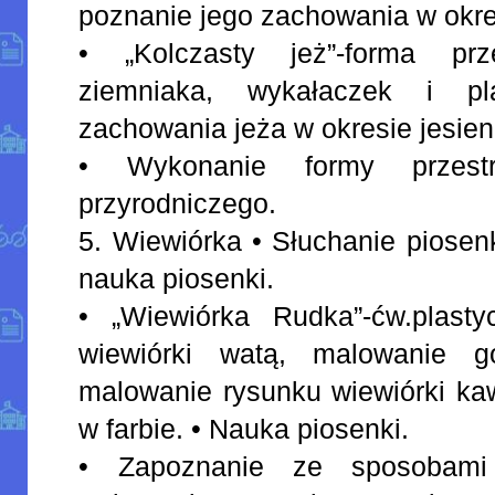
poznanie jego zachowania w okres
• „Kolczasty jeż”-forma pr
ziemniaka, wykałaczek i pla
zachowania jeża w okresie jesien
• Wykonanie formy przestr
przyrodniczego.
5. Wiewiórka • Słuchanie piosen
nauka piosenki.
• „Wiewiórka Rudka”-ćw.plasty
wiewiórki watą, malowanie 
malowanie rysunku wiewiórki ka
w farbie. • Nauka piosenki.
• Zapoznanie ze sposobami 