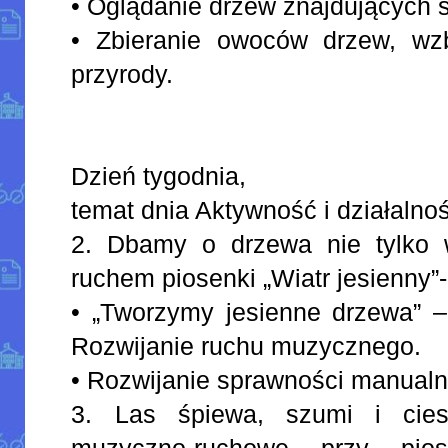
• Oglądanie drzew znajdujących s
• Zbieranie owoców drzew, wz
przyrody.
Dzień tygodnia,
temat dnia Aktywność i działalno
2. Dbamy o drzewa nie tylko w 
ruchem piosenki „Wiatr jesienny”
• „Tworzymy jesienne drzewa” – 
Rozwijanie ruchu muzycznego.
• Rozwijanie sprawności manualn
3. Las śpiewa, szumi i cie
muzyczno-ruchowe przy pio