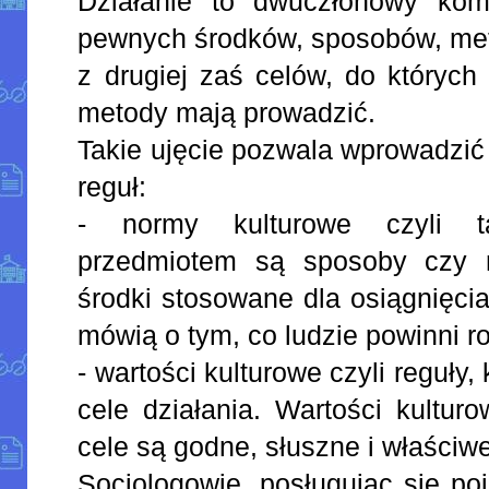
Działanie to dwuczłonowy kom
pewnych środków, sposobów, me
z drugiej zaś celów, do których
metody mają prowadzić.
Takie ujęcie pozwala wprowadzić
reguł:
- normy kulturowe czyli ta
przedmiotem są sposoby czy m
środki stosowane dla osiągnięci
mówią o tym, co ludzie powinni ro
- wartości kulturowe czyli reguły
cele działania. Wartości kultur
cele są godne, słuszne i właściw
Socjologowie, posługując się po