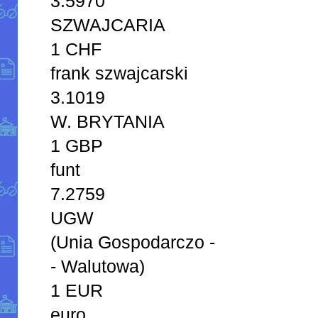
3.5970
SZWAJCARIA
1 CHF
frank szwajcarski
3.1019
W. BRYTANIA
1 GBP
funt
7.2759
UGW
(Unia Gospodarczo -
- Walutowa)
1 EUR
euro