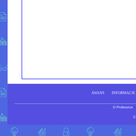
AWANS
INFORMACJE
O Profesorze
-
C