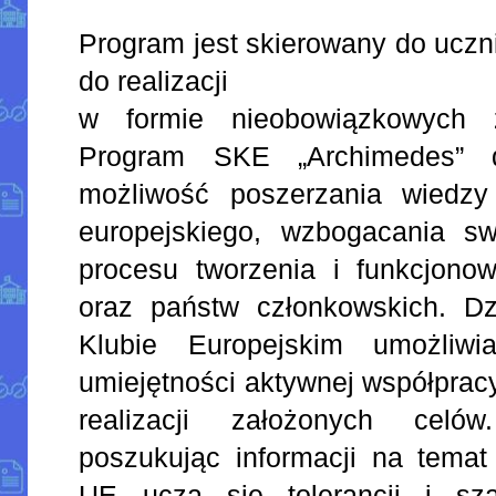
Program jest skierowany do uczni
do realizacji
w formie nieobowiązkowych z
Program SKE „Archimedes” 
możliwość poszerzania wiedzy
europejskiego, wzbogacania s
procesu tworzenia i funkcjonow
oraz państw członkowskich. D
Klubie Europejskim umożliwi
umiejętności aktywnej współpracy
realizacji założonych celó
poszukując informacji na temat
UE uczą się tolerancji i sz