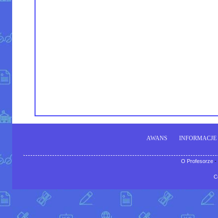
AWANS
INFORMACJE
O Profesorze
-
C