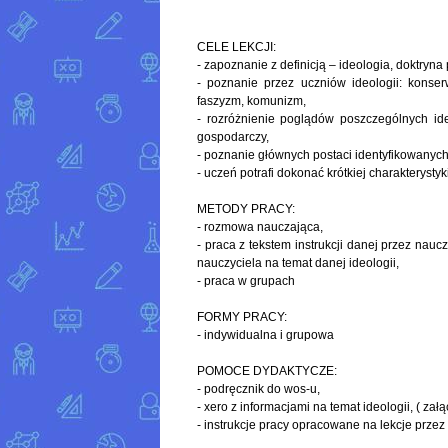
CELE LEKCJI:
- zapoznanie z definicją – ideologia, doktryna 
- poznanie przez uczniów ideologii: konser
faszyzm, komunizm,
- rozróżnienie poglądów poszczególnych ide
gospodarczy,
- poznanie głównych postaci identyfikowanych
- uczeń potrafi dokonać krótkiej charakterysty
METODY PRACY:
- rozmowa nauczająca,
- praca z tekstem instrukcji danej przez nau
nauczyciela na temat danej ideologii,
- praca w grupach
FORMY PRACY:
- indywidualna i grupowa
POMOCE DYDAKTYCZE:
- podręcznik do wos-u,
- xero z informacjami na temat ideologii, ( załą
- instrukcje pracy opracowane na lekcje przez