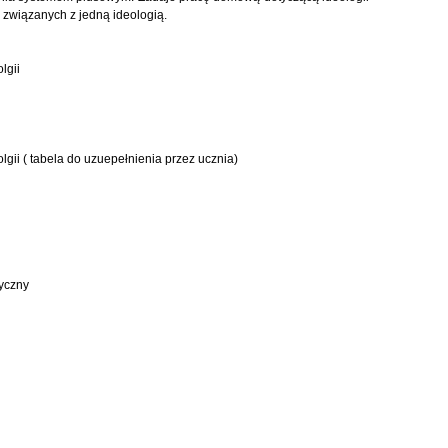
 związanych z jedną ideologią.
lgii
gii ( tabela do uzuepełnienia przez ucznia)
yczny