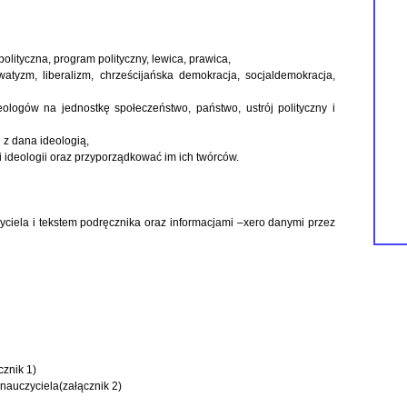
polityczna, program polityczny, lewica, prawica,
watyzm, liberalizm, chrześcijańska demokracja, socjaldemokracja,
ologów na jednostkę społeczeństwo, państwo, ustrój polityczny i
 z dana ideologią,
ki ideologii oraz przyporządkować im ich twórców.
czyciela i tekstem podręcznika oraz informacjami –xero danymi przez
cznik 1)
 nauczyciela(załącznik 2)