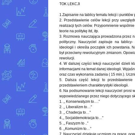
TOK LEKCJI
1.Zapisanie na tablicy tematu lekcji i punktó
2. Przedstawienie celów lekcji przy uwzględ
realizacji tych celów. Przypomnienie wspólnie z
teorie na politykę itd, itp.
3. Rozmowa nauczająca prowadzona przez nauc
polityczny. Nauczyciel zapisuje na tablicy
ideologii i określa początek ich powstania. 
był przeciwny rewolucyjnym zmianom. Opowiad
rewolucji.
4. W dalszej części lekcji nauczyciel dzieli 
informacjami na temat danej ideologii. Wyjaś
oraz czas wykonania zadania ( 15 min.). Uczni
5. Dalsza część lekcji to przedstawieni
przedstawieniem charakterystyki ideologii.
6. Na podsumowanie lekcji nauczyciel prosi 
wypowiedzianego przez niego dotyczącego sko
1. ,, Konserwatyzm to….”
2. ,, Liberalizm to…”
3. ,, Chadecja to…”
4.,, Socjaldemokracja to…”
5. ,, Faszyzm to ..”
6. ,,Komunizm to…”
7. Nauczyciel dziękuje uczniom za pracę, o