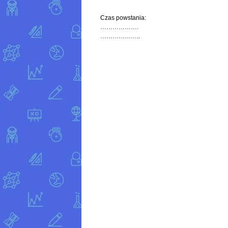
Czas powstania:
……………….
………………..