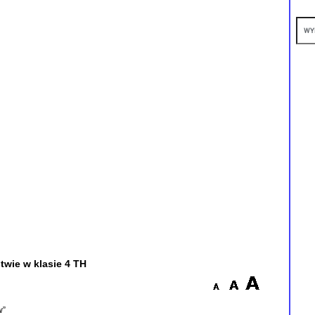
twie w klasie 4 TH
w”