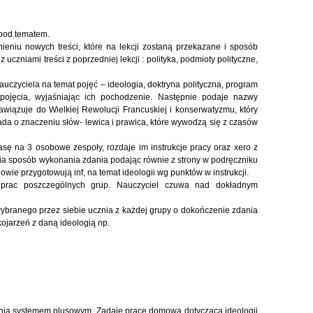
w pod tematem.
nieniu nowych treści, które na lekcji zostaną przekazane i sposób
 uczniami treści z poprzedniej lekcji : polityka, podmioty polityczne,
zyciela na temat pojęć – ideologia, doktryna polityczna, program
- pojęcia, wyjaśniając ich pochodzenie. Następnie podaje nazwy
Nawiązuje do Wielkiej Rewolucji Francuskiej i konserwatyzmu, który
a o znaczeniu słów- lewica i prawica, które wywodzą się z czasów
klasę na 3 osobowe zespoły, rozdaje im instrukcje pracy oraz xero z
nia sposób wykonania zdania podając równie z strony w podręczniku
owie przygotowują inf, na temat ideologii wg punktów w instrukcji.
e prac poszczególnych grup. Nauczyciel czuwa nad dokładnym
wybranego przez siebie ucznia z każdej grupy o dokończenie zdania
jarzeń z daną ideologią np.
cenia systemem plusowym. Zadaje pracę domową dotyczącą ideologii