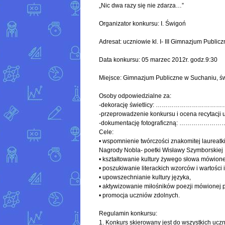
„Nic dwa razy się nie zdarza…”
Organizator konkursu: I. Świgoń
Adresat: uczniowie kl. I- III Gimnazjum Publi
Data konkursu: 05 marzec 2012r. godz.9:30
Miejsce: Gimnazjum Publiczne w Suchaniu, św
Osoby odpowiedzialne za:
-dekorację świetlicy: ……………………………
-przeprowadzenie konkursu i ocena recy
-dokumentację fotograficzną: …………
Cele:
• wspomnienie twórczości znakomitej laureatk
Nagrody Nobla- poetki Wisławy Szymborskiej
• kształtowanie kultury żywego słowa mówione
• poszukiwanie literackich wzorców i wartości
• upowszechnianie kultury języka,
• aktywizowanie miłośników poezji mówionej 
• promocja uczniów zdolnych.
Regulamin konkursu:
1. Konkurs skierowany jest do wszystkich uc