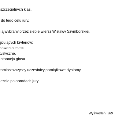
oszczególnych klas.
o tego celu jury.
ują wybrany przez siebie wiersz Wisławy Szymborskiej.
ępujących kryteriów:
nowania tekstu
tystyczne,
intonacja głosu
tomiast wszyscy uczestnicy pamiątkowe dyplomy.
cznie po obradach jury.
Wyświetleń:
389