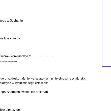
cznego w Suchaniu
ietlica szkolna
…
tacji utworów konkursowych:………………………
……………………….
i
go oraz doskonalenie warsztatowych umiejętności recytatorskich
 istotnych w życiu młodego człowieka,
poprzez prezentowanie ich dokonań,
zniów gimnazjum.