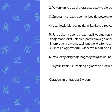
2. W konkursie udział biorą przedstawiciele p
3. Zmagania drużyn oceniać będzie powołane d
4. Uczniowie biorący udział w konkursie recyt
5. Jury dokona oceny prezentacji według nast
-znajomość tekstu-stopień pamięciowego opa
-interpretacja utworu, czyli ogólne wrażenie ar
-ekspresja wypowiedzi- właściwa modulacja i 
6.Zwycięzcy otrzymają nagrody książkowe, na
7. Wyniki konkursu zostaną ogłoszone niezwło
Opracowanie: Izabela Świgoń