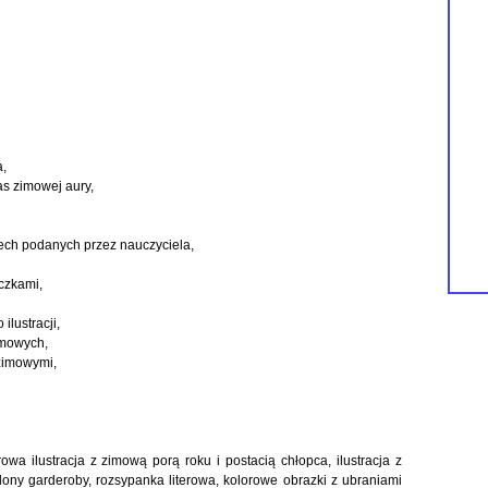
a,
as zimowej aury,
ech podanych przez nauczyciela,
czkami,
lustracji,
imowych,
 zimowymi,
owa ilustracja z zimową porą roku i postacią chłopca, ilustracja z
lony garderoby, rozsypanka literowa, kolorowe obrazki z ubraniami