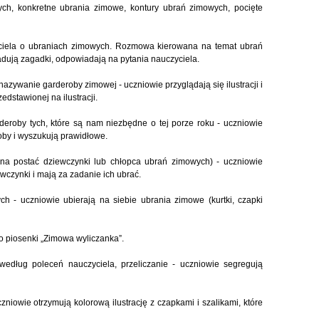
ch, konkretne ubrania zimowe, kontury ubrań zimowych, pocięte
yciela o ubraniach zimowych. Rozmowa kierowana na temat ubrań
adują zagadki, odpowiadają na pytania nauczyciela.
nazywanie garderoby zimowej - uczniowie przyglądają się ilustracji i
dstawionej na ilustracji.
deroby tych, które są nam niezbędne o tej porze roku - uczniowie
oby i wyszukują prawidłowe.
 na postać dziewczynki lub chłopca ubrań zimowych) - uczniowie
ewczynki i mają za zadanie ich ubrać.
h - uczniowie ubierają na siebie ubrania zimowe (kurtki, czapki
do piosenki „Zimowa wyliczanka”.
edług poleceń nauczyciela, przeliczanie - uczniowie segregują
czniowie otrzymują kolorową ilustrację z czapkami i szalikami, które