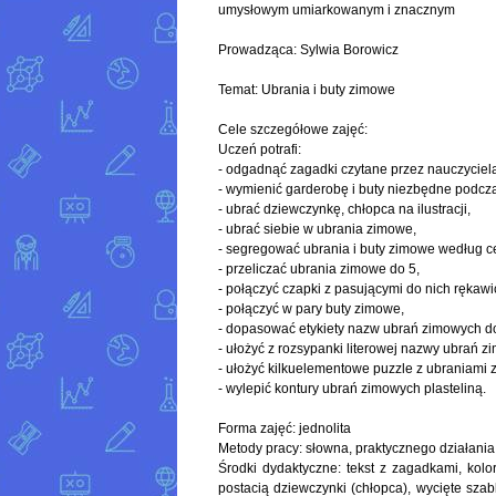
umysłowym umiarkowanym i znacznym
Prowadząca: Sylwia Borowicz
Temat: Ubrania i buty zimowe
Cele szczegółowe zajęć:
Uczeń potrafi:
- odgadnąć zagadki czytane przez nauczyciel
- wymienić garderobę i buty niezbędne podcz
- ubrać dziewczynkę, chłopca na ilustracji,
- ubrać siebie w ubrania zimowe,
- segregować ubrania i buty zimowe według c
- przeliczać ubrania zimowe do 5,
- połączyć czapki z pasującymi do nich rękawi
- połączyć w pary buty zimowe,
- dopasować etykiety nazw ubrań zimowych do i
- ułożyć z rozsypanki literowej nazwy ubrań z
- ułożyć kilkuelementowe puzzle z ubraniami
- wylepić kontury ubrań zimowych plasteliną.
Forma zajęć: jednolita
Metody pracy: słowna, praktycznego działania
Środki dydaktyczne: tekst z zagadkami, kolor
postacią dziewczynki (chłopca), wycięte szab