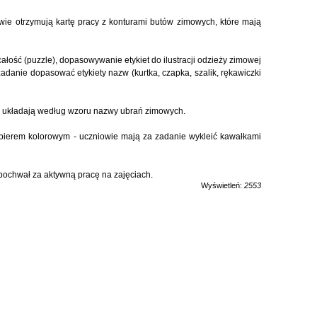
wie otrzymują kartę pracy z konturami butów zimowych, które mają
łość (puzzle), dopasowywanie etykiet do ilustracji odzieży zimowej
zadanie dopasować etykiety nazw (kurtka, czapka, szalik, rękawiczki
ie układają według wzoru nazwy ubrań zimowych.
pierem kolorowym - uczniowie mają za zadanie wykleić kawałkami
pochwał za aktywną pracę na zajęciach.
Wyświetleń:
2553