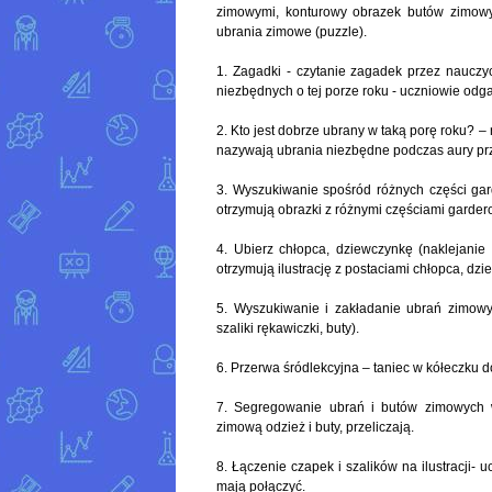
zimowymi, konturowy obrazek butów zimowy
ubrania zimowe (puzzle).
1. Zagadki - czytanie zagadek przez naucz
niezbędnych o tej porze roku - uczniowie odg
2. Kto jest dobrze ubrany w taką porę roku? – 
nazywają ubrania niezbędne podczas aury prze
3. Wyszukiwanie spośród różnych części gar
otrzymują obrazki z różnymi częściami garder
4. Ubierz chłopca, dziewczynkę (naklejanie
otrzymują ilustrację z postaciami chłopca, dzi
5. Wyszukiwanie i zakładanie ubrań zimowyc
szaliki rękawiczki, buty).
6. Przerwa śródlekcyjna – taniec w kółeczku 
7. Segregowanie ubrań i butów zimowych w
zimową odzież i buty, przeliczają.
8. Łączenie czapek i szalików na ilustracji- u
mają połączyć.