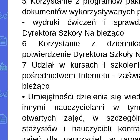
5 Korzystanie z programów paki
dokumentów wykorzystywanych po
- wydruki ćwiczeń i sprawdz
Dyrektora Szkoły Na bieżąco
6 Korzystanie z dziennika
potwierdzenie Dyrektora Szkoły 
7 Udział w kursach i szkolen
pośrednictwem Internetu - zaśw
bieżąco
• Umiejętności dzielenia się wi
innymi nauczycielami w ty
otwartych zajęć, w szczególn
stażystów i nauczycieli kontr
zajęć dla nauczycieli w rama