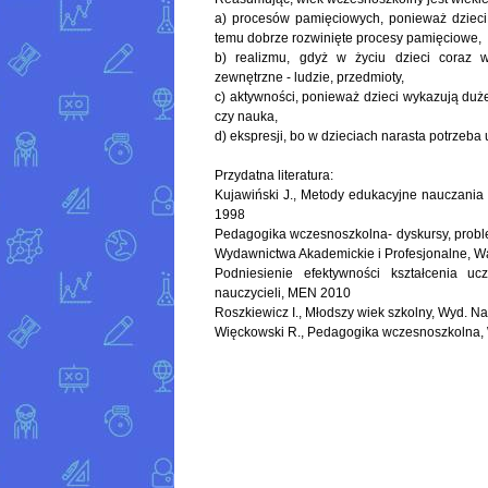
a) procesów pamięciowych, ponieważ dzieci
temu dobrze rozwinięte procesy pamięciowe,
b) realizmu, gdyż w życiu dzieci coraz 
zewnętrzne - ludzie, przedmioty,
c) aktywności, ponieważ dzieci wykazują du
czy nauka,
d) ekspresji, bo w dzieciach narasta potrzeb
Przydatna literatura:
Kujawiński J., Metody edukacyjne nauczani
1998
Pedagogika wczesnoszkolna- dyskursy, proble
Wydawnictwa Akademickie i Profesjonalne, 
Podniesienie efektywności kształcenia uc
nauczycieli, MEN 2010
Roszkiewicz I., Młodszy wiek szkolny, Wyd. 
Więckowski R., Pedagogika wczesnoszkolna,