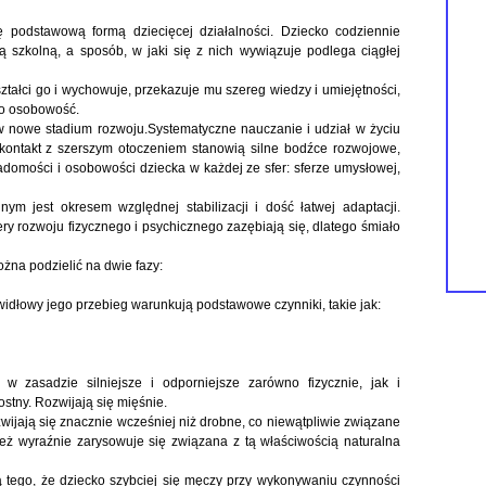
 podstawową formą dziecięcej działalności. Dziecko codziennie
 szkolną, a sposób, w jaki się z nich wywiązuje podlega ciągłej
ształci go i wychowuje, przekazuje mu szereg wiedzy i umiejętności,
ego osobowość.
 w nowe stadium rozwoju.Systematyczne nauczanie i udział w życiu
i kontakt z szerszym otoczeniem stanowią silne bodźce rozwojowe,
domości i osobowości dziecka w każdej ze sfer: sferze umysłowej,
m jest okresem względnej stabilizacji i dość łatwej adaptacji.
ery rozwoju fizycznego i psychicznego zazębiają się, dlatego śmiało
na podzielić na dwie fazy:
rawidłowy jego przebieg warunkują podstawowe czynniki, takie jak:
 zasadzie silniejsze i odporniejsze zarówno fizycznie, jak i
stny. Rozwijają się mięśnie.
zwijają się znacznie wcześniej niż drobne, co niewątpliwie związane
też wyraźnie zarysowuje się związana z tą właściwością naturalna
ą tego, że dziecko szybciej się męczy przy wykonywaniu czynności