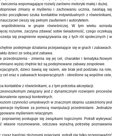
ćwiczenia wspomagające rozwój zarówno motoryki małej i dużej.
topniowe zmiany w myśleniu i zachowaniu ucznia, nasilają się
ziecko początkowo szuka kontaktów indywidualnych z rówieśnikami,
 nauczyciel cieszy się pełnym zaufaniem i autorytetem.
 współistnienia w grupie rówieśniczej. W tym wieku wzrasta
ięcej rozumie, zaczyna zdawać sobie świadomość, czego oczekują
.Rozwija się pragnienie wywiązywania się z tych ról społecznych ( w
chętnie podejmuje działania przejawiające się w grach i zabawach.
tu dzieci ze sobą jest zabawa.
e przeobrażenia - zmienia się jej cel, charakter i tematyka.Nowym
pomniano wyżej chętnie też są podejmowane zabawy zespołowe.
cyjnych, dzieci bawią się razem, ale brak jest podziału na role,
y cel oraz o zabawach kooperacyjnych - określone są wspólne cele,
a kontaktów z rówieśnikami, a z tym potrzeba akceptacji.
wczesnoszkolnym związany jest z dynamicznym rozwojem procesów
skonalenie operacji konkretnych.
poziom czynności umysłowych w znacznym stopniu uzależniony jest
 operacje myślowe za pomocą manipulacji przedmiotami. Jednakże
stępowane myśleniem relacyjnym.
 poprawniej posługuje się związkami logicznymi. Potrafi wykrywać
wać własne rozumowanie, odczuwa wyraźną potrzebę poznawania
 coraz bardziej złożonymi pojęciami, potrafi nie tylko przeprowadzić