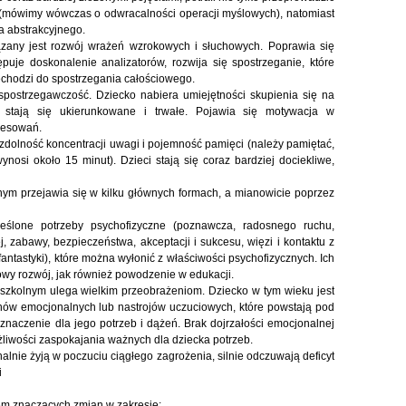
a (mówimy wówczas o odwracalności operacji myślowych), natomiast
ia abstrakcyjnego.
any jest rozwój wrażeń wzrokowych i słuchowych. Poprawia się
ępuje doskonalenie analizatorów, rozwija się spostrzeganie, które
chodzi do spostrzegania całościowego.
spostrzegawczość. Dziecko nabiera umiejętności skupienia się na
a stają się ukierunkowane i trwałe. Pojawia się motywacja w
resowań.
zdolność koncentracji uwagi i pojemność pamięci (należy pamiętać,
ynosi około 15 minut). Dzieci stają się coraz bardziej dociekliwe,
nym przejawia się w kilku głównych formach, a mianowicie poprzez
reślone potrzeby psychofizyczne (poznawcza, radosnego ruchu,
j, zabawy, bezpieczeństwa, akceptacji i sukcesu, więzi i kontaktu z
i fantastyki), które można wyłonić z właściwości psychofizycznych. Ich
owy rozwój, jak również powodzenie w edukacji.
zkolnym ulega wielkim przeobrażeniom. Dziecko w tym wieku jest
anów emocjonalnych lub nastrojów uczuciowych, które powstają pod
znaczenie dla jego potrzeb i dążeń. Brak dojrzałości emocjonalnej
liwości zaspokajania ważnych dla dziecka potrzeb.
alnie żyją w poczuciu ciągłego zagrożenia, silnie odczuwają deficyt
i
em znaczących zmian w zakresie: