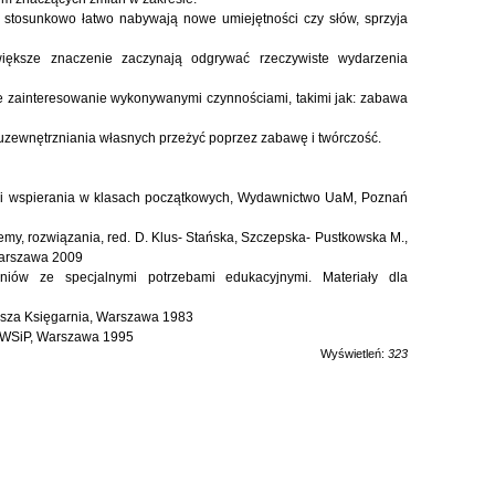
 stosunkowo łatwo nabywają nowe umiejętności czy słów, sprzyja
większe znaczenie zaczynają odgrywać rzeczywiste wydarzenia
że zainteresowanie wykonywanymi czynnościami, takimi jak: zabawa
a uzewnętrzniania własnych przeżyć poprzez zabawę i twórczość.
a i wspierania w klasach początkowych, Wydawnictwo UaM, Poznań
my, rozwiązania, red. D. Klus- Stańska, Szczepska- Pustkowska M.,
Warszawa 2009
zniów ze specjalnymi potrzebami edukacyjnymi. Materiały dla
Nasza Księgarnia, Warszawa 1983
 WSiP, Warszawa 1995
Wyświetleń:
323