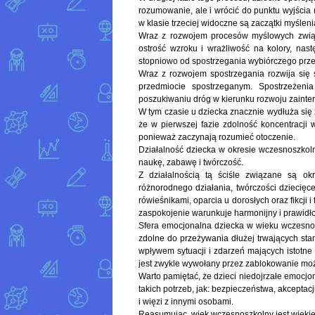
rozumowanie, ale i wrócić do punktu wyjści
w klasie trzeciej widoczne są zaczątki myślen
Wraz z rozwojem procesów myślowych związ
ostrość wzroku i wrażliwość na kolory, nast
stopniowo od spostrzegania wybiórczego prze
Wraz z rozwojem spostrzegania rozwija się 
przedmiocie spostrzeganym. Spostrzeżeni
poszukiwaniu dróg w kierunku rozwoju zainte
W tym czasie u dziecka znacznie wydłuża się 
że w pierwszej fazie zdolność koncentracji w
ponieważ zaczynają rozumieć otoczenie.
Działalność dziecka w okresie wczesnoszkol
naukę, zabawę i twórczość.
Z działalnością tą ściśle związane są ok
różnorodnego działania, twórczości dziecięce
rówieśnikami, oparcia u dorosłych oraz fikcji 
zaspokojenie warunkuje harmonijny i prawidł
Sfera emocjonalna dziecka w wieku wczesnos
zdolne do przeżywania dłużej trwających st
wpływem sytuacji i zdarzeń mających istotne 
jest zwykle wywołany przez zablokowanie moż
Warto pamiętać, że dzieci niedojrzałe emocjon
takich potrzeb, jak: bezpieczeństwa, akceptacj
i więzi z innymi osobami.
Reasumując, wiek wczesnoszkolny jest wieki