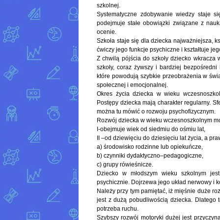
szkolnej.
Systematyczne zdobywanie wiedzy staje się
podejmuje stałe obowiązki związane z nauką
ocenie.
Szkoła staje się dla dziecka najważniejsza, k
ćwiczy jego funkcje psychiczne i kształtuje j
Z chwilą pójścia do szkoły dziecko wkracza
szkoły, coraz żywszy i bardziej bezpośredn
które powodują szybkie przeobrażenia w świa
społecznej i emocjonalnej.
Okres życia dziecka w wieku wczesnoszkolny
Postępy dziecka mają charakter regularny. Sf
można tu mówić o rozwoju psychofizycznym.
Rozwój dziecka w wieku wczesnoszkolnym moż
I-obejmuje wiek od siedmiu do ośmiu lat,
II –od dziewięciu do dziesięciu lat życia, a p
a) środowisko rodzinne lub opiekuńcze,
b) czynniki dydaktyczno–pedagogiczne,
c) grupy rówieśnicze.
Dziecko w młodszym wieku szkolnym jest w
psychicznie. Dojrzewa jego układ nerwowy i ko
Należy przy tym pamiętać, iż mięśnie duże ro
jest z dużą pobudliwością dziecka. Dlatego 
potrzeba ruchu.
Szybszy rozwój motoryki dużej jest przyczyn