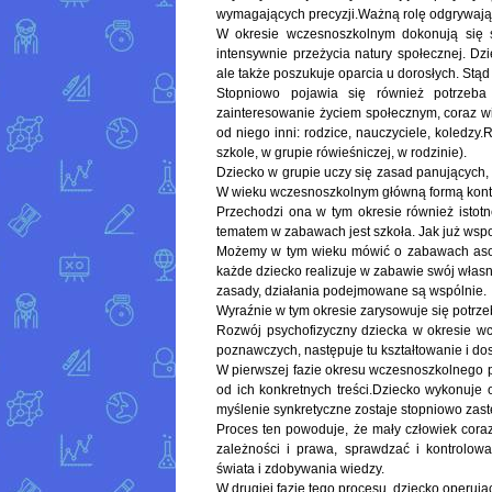
wymagających precyzji.Ważną rolę odgrywają 
W okresie wczesnoszkolnym dokonują się s
intensywnie przeżycia natury społecznej. D
ale także poszukuje oparcia u dorosłych. Stąd
Stopniowo pojawia się również potrzeba
zainteresowanie życiem społecznym, coraz w
od niego inni: rodzice, nauczyciele, koledzy
szkole, w grupie rówieśniczej, w rodzinie).
Dziecko w grupie uczy się zasad panujących, 
W wieku wczesnoszkolnym główną formą kontak
Przechodzi ona w tym okresie również istotn
tematem w zabawach jest szkoła. Jak już ws
Możemy w tym wieku mówić o zabawach asocja
każde dziecko realizuje w zabawie swój własn
zasady, działania podejmowane są wspólnie.
Wyraźnie w tym okresie zarysowuje się potrzeb
Rozwój psychofizyczny dziecka w okresie 
poznawczych, następuje tu kształtowanie i do
W pierwszej fazie okresu wczesnoszkolnego 
od ich konkretnych treści.Dziecko wykonuje
myślenie synkretyczne zostaje stopniowo za
Proces ten powoduje, że mały człowiek coraz
zależności i prawa, sprawdzać i kontrolo
świata i zdobywania wiedzy.
W drugiej fazie tego procesu, dziecko operując