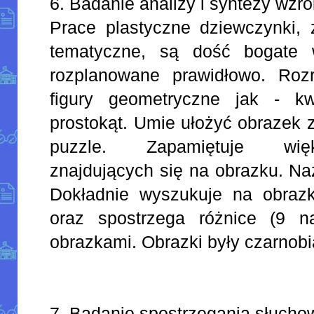
6. Badanie analizy i syntezy wzr
Prace plastyczne dziewczynki, 
tematyczne, są dość bogate w
rozplanowane prawidłowo. Roz
figury geometryczne jak - kwa
prostokąt. Umie ułożyć obrazek z
puzzle. Zapamiętuje wię
znajdujących się na obrazku. Naz
Dokładnie wyszukuje na obraz
oraz spostrzega różnice (9 
obrazkami. Obrazki były czarnobia
7. Badanie spostrzegania słucho