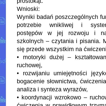
prostokąt.
Wnioski:
Wyniki badań poszczególnych funk
potrzebie wnikliwej i syste
postępów w jej rozwoju i na
szkolnych – czytania i pisania. 
się przede wszystkim na ćwiczen
• motoryki dużej – kształtowan
ruchowej,
• rozwijaniu umiejętności języ
bogacenie słownictwa, ćwiczeni
analiza i synteza wyrazów,
• koordynacji wzrokowo – rucho
ćwiczenia w prawidłowym trzym