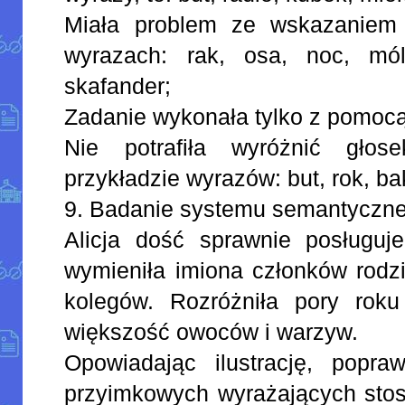
Miała problem ze wskazaniem
wyrazach: rak, osa, noc, mól,
skafander;
Zadanie wykonała tylko z pomocą
Nie potrafiła wyróżnić głos
przykładzie wyrazów: but, rok, ba
9. Badanie systemu semantyczn
Alicja dość sprawnie posługuj
wymieniła imiona członków rodzi
kolegów. Rozróżniła pory rok
większość owoców i warzyw.
Opowiadając ilustrację, popr
przyimkowych wyrażających stos