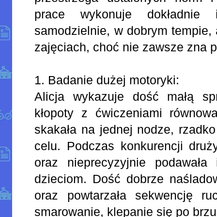
prace wykonuje dokładnie i
samodzielnie, w dobrym tempie, 
zajęciach, choć nie zawsze zna 
1. Badanie dużej motoryki:
Alicja wykazuje dość małą s
kłopoty z ćwiczeniami równow
skakała na jednej nodze, rzadko
celu. Podczas konkurencji druż
oraz nieprecyzyjnie podawała 
dzieciom. Dość dobrze naśladow
oraz powtarzała sekwencję ruc
smarowanie, klepanie się po brz