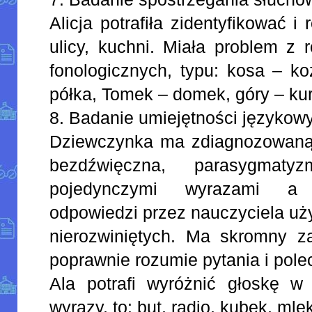
Alicja potrafiła zidentyfikować i 
ulicy, kuchni. Miała problem z 
fonologicznych, typu: kosa – ko
półka, Tomek – domek, góry – kur
8. Badanie umiejętności językow
Dziewczynka ma zdiagnozowan
bezdźwięczna, parasygmat
pojedynczymi wyrazami a 
odpowiedzi przez nauczyciela u
nierozwiniętych. Ma skromny z
poprawnie rozumie pytania i pole
Ala potrafi wyróżnić głoskę w 
wyrazy, to: but, radio, kubek, mlek