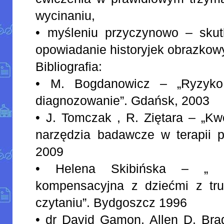
wycinaniu,
• myśleniu przyczynowo – sku
opowiadanie historyjek obrazkow
Bibliografia:
• M. Bogdanowicz – „Ryzyko 
diagnozowanie”. Gdańsk, 2003
• J. Tomczak , R. Ziętara – „Kw
narzędzia badawcze w terapii p
2009
• Helena Skibińska – „ P
kompensacyjna z dziećmi z tru
czytaniu”. Bydgoszcz 1996
• dr David Gamon, Allen D. Brag