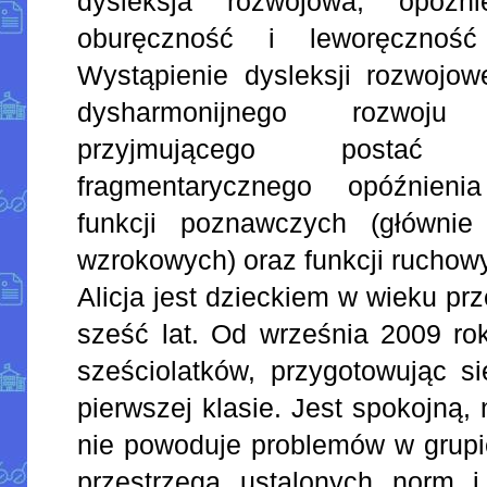
dysleksja rozwojowa, opóźn
oburęczność i leworęczność
Wystąpienie dysleksji rozwojow
dysharmonijnego rozwoju 
przyjmującego postać 
fragmentarycznego opóźnieni
funkcji poznawczych (głównie
wzrokowych) oraz funkcji ruchow
Alicja jest dzieckiem w wieku p
sześć lat. Od września 2009 ro
sześciolatków, przygotowując s
pierwszej klasie. Jest spokojną,
nie powoduje problemów w grupi
przestrzega ustalonych norm i