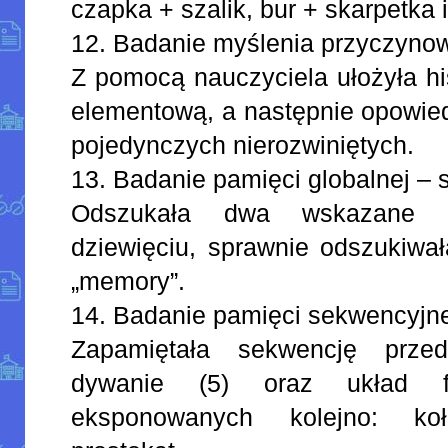
czapka + szalik, bur + skarpetka i
12. Badanie myślenia przyczyno
Z pomocą nauczyciela ułożyła hi
elementową, a następnie opowied
pojedynczych nierozwiniętych.
13. Badanie pamięci globalnej – 
Odszukała dwa wskazane o
dziewięciu, sprawnie odszukiwa
„memory”.
14. Badanie pamięci sekwencyjne
Zapamiętała sekwencję prze
dywanie (5) oraz układ fi
eksponowanych kolejno: koło