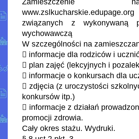
Zamieszczenie 
www.zslkucharskie.edupage.or
związanych z wykonywaną p
wychowawczą
W szczególności na zamieszczan
 informacje dla rodziców i uczni
 plan zajęć (lekcyjnych i pozale
 informacje o konkursach dla uc
 zdjęcia (z uroczystości szkoln
konkursów itp.)
 informacje z działań prowadzo
promocji zdrowia.
Cały okres stażu. Wydruki.
§ 8 ust.2 pkt. 3