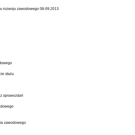
lanu rozwoju zawodowego 08-09.2013
atowego
ie stażu
az sprawozdań
wodowego
enia zawodowego