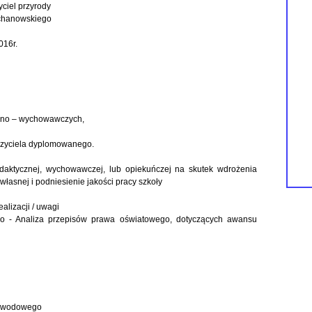
yciel przyrody
ochanowskiego
016r.
czno – wychowawczych,
czyciela dyplomowanego.
daktycznej, wychowawczej, lub opiekuńczej na skutek wdrożenia
łasnej i podniesienie jakości pracy szkoły
alizacji / uwagi
 - Analiza przepisów prawa oświatowego, dotyczących awansu
 zawodowego