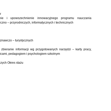
w
nie i upowszechnienie innowacyjnego programu nauczania
zno – przyrodniczych, informatycznych i technicznych
oznawczo – turystycznych
 zbieranie informacji wg przygotowanych narzędzi – karty pracy,
icami, pedagogiem i psychologiem szkolnym
zych Okres stażu