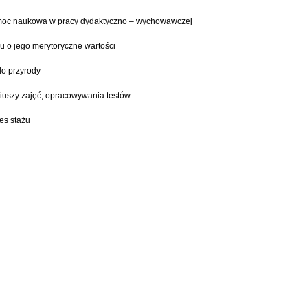
omoc naukowa w pracy dydaktyczno – wychowawczej
u o jego merytoryczne wartości
do przyrody
riuszy zajęć, opracowywania testów
es stażu