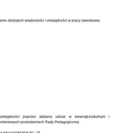
anie zdobytych wiadomości i umiejętności w pracy zawodowej
umiejętności poprzez aktywny udział w wewnątrzszkolnym i
zkoleniowych posiedzeniach Rady Pedagogicznej
 nauczycieli klas IV – VI