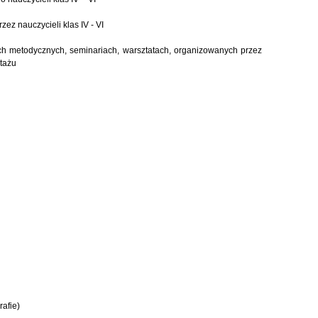
ez nauczycieli klas IV - VI
ach metodycznych, seminariach, warsztatach, organizowanych przez
stażu
rafie)