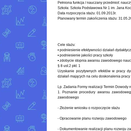
Pełniona funkcja / nauczany przedmiot: naucz
Szkoła: Szkoła Podstawowa Nr 1 im. Jana K
Data rozpoczęcia stażu: 01.09.2013r.
Planowany termin zakończenia stażu: 31.05.2
Cele stażu:
• podniesienie efektywności działań dydakty
• podniesienie jakości pracy szkoły
• zdobycie stopnia awansu zawodowego nau
§ 8 ust.2 pkt. 1
Uzyskanie pozytywnych efektów w pracy dy
działań mających na celu doskonalenia pracy w
Lp. Zadania Formy realizacji Termin Dowody re
1. Poznanie procedury awansu zawodowego
zawodowego
- Złożenie wniosku o rozpoczęcie stażu
- Opracowanie planu rozwoju zawodowego
- Dokumentowanie realizacji planu rozwoju