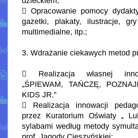
dzieckiem;
 Opracowanie pomocy dydakty
gazetki, plakaty, ilustracje, g
multimedialne, itp.;
3. Wdrażanie ciekawych metod pr
 Realizacja własnej inno
„ŚPIEWAM, TAŃCZĘ, POZNA
KIDS JR.”
 Realizacja innowacji pedago
przez Kuratorium Oświaty „ L
sylabami według metody symulta
prof. Jagody Cieszyńskiej;