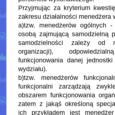
Przyjmując za kryterium kwesti
zakresu działalności menedżera 
a)tzw. menedżerów ogólnych -
osobą zajmującą samodzielną p
samodzielności zależy od m
organizacji), odpowiedzia
funkcjonowania danej jednostki (
wydziału).
b)tzw. menedżerów funkcjona
funkcjonalni zarządzają zwyk
obszarem funkcjonowania organi
zatem z jakąś określoną specja
ich przykładem jest menedżer