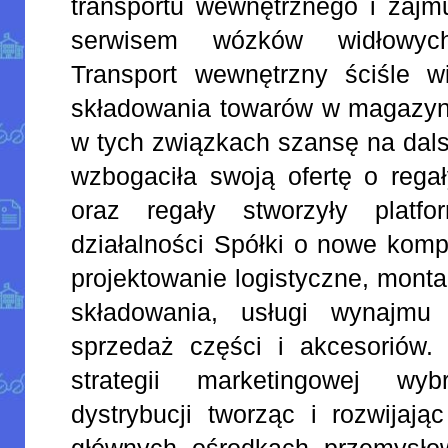
transportu wewnętrznego i zajm
serwisem wózków widłowyc
Transport wewnętrzny ściśle 
składowania towarów w magazyna
w tych związkach szansę na dalsz
wzbogaciła swoją ofertę o reg
oraz regały stworzyły platfo
działalności Spółki o nowe komp
projektowanie logistyczne, mon
składowania, usługi wynajmu
sprzedaż części i akcesoriów
strategii marketingowej wy
dystrybucji tworząc i rozwijaj
głównych ośrodkach przemysło