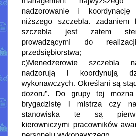
management najwyższego
nadzorowanie i koordynację
niższego szczebla. zadaniem 
szczebla jest zatem stero
prowadzącymi do realizacj
przedsiębiorstwa;
c)Menedżerowie szczebla na
nadzorują i koordynują dz
wykonawczych. Określani są stą
dozoru”. Do grupy tej można 
brygadzistę i mistrza czy na
stanowiska te są pierws
kierowniczymi pracowników aw
personelu wykonawczego.