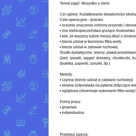
Temat zajęć: Wszystko o ziemi
Cel ogólny: Kształtowanie świadomości ekolog
Cele operacyjne - dziecko:
• rozumie znaczenie ochrony przyrody i stoso
• zna niebezpieczeństwa grożące środowisku 
• wie, że wszyscy ludzie muszą dbać o środow
• bierze udział w tworzeniu filtra wody
• bierze udział w zabawie ruchowej
Środki dydaktyczne: wiersz, plakat przedstawi
(żwir, piasek, węgiel drzewny, chusteczki, 
(butelka, papierki, sznurki, itp.)
Metody:
• czynna (bierze udział w zabawie ruchowej)
• słowna (odpowiada na pytania dotyczące wi
• oglądowa (obserwuje wykonanie filtra wody)
Formy pracy:
• grupowa
• indywidualna
Przebieg zajęcia: