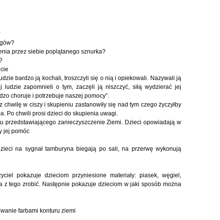
?
legów?
enia przez siebie poplątanego sznurka?
?
cie
ie bardzo ją kochali, troszczyli się o nią i opiekowali. Nazywali ją
 ludzie zapomnieli o tym, zaczęli ją niszczyć, siłą wydzierać jej
dzo choruje i potrzebuje naszej pomocy”.
z chwilę w ciszy i skupieniu zastanowiły się nad tym czego życzyłby
a. Po chwili prosi dzieci do skupienia uwagi.
tu przedstawiającego zanieczyszczenie Ziemi. Dzieci opowiadają w
y jej pomóc
zieci na sygnał tamburyna biegają po sali, na przerwę wykonują
ciel pokazuje dzieciom przyniesione materiały: piasek, węgiel,
na z tego zrobić. Następnie pokazuje dzieciom w jaki sposób można
owanie farbami konturu ziemi