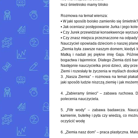
lecz śmietnisko mamy blisko
Rozmowa na temat wiersza:
• W jaki sposób boisko zamieniło się śmietnik
• Jak oceniasz postępowanie Jurka i jego ko
• Czy Jurek przewidział konsekwencje wyrzuc
• Czy znasz miejsca przeznaczone na odpady
Nauczyciel opowiada dzieciom o naszej plane
„Ziemia była zawsze naszym domem, kiedyś ludz
Matką i nadali jej piękne imię Gaja. Później
bogactwa i tajemnice. Dlatego Ziemia dziś bar
Następnie nauczycielka prosi dzieci, aby prze
Ziemi i rozesłały te życzenia w myślach dookoł
3. „Nasza Ziemia” – rozmowa na temat plaka
jaki sposób ludzie niszczą ziemię i jak możem
4. „Zabieramy śmieci” – zabawa ruchowa. D
polecenia nauczyciela.
5. „Filtr wody” – zabawa badawcza. Nauczy
kamienie, butelkę i pyta czy wiedzą, co moż
oczyścić wodę
6. „Ziemia nasz dom” – praca plastyczna. Mal