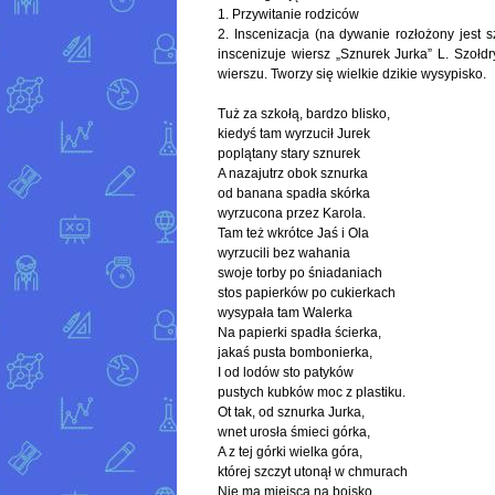
1. Przywitanie rodziców
2. Inscenizacja (na dywanie rozłożony jest s
inscenizuje wiersz „Sznurek Jurka” L. Szołd
wierszu. Tworzy się wielkie dzikie wysypisko.
Tuż za szkołą, bardzo blisko,
kiedyś tam wyrzucił Jurek
poplątany stary sznurek
A nazajutrz obok sznurka
od banana spadła skórka
wyrzucona przez Karola.
Tam też wkrótce Jaś i Ola
wyrzucili bez wahania
swoje torby po śniadaniach
stos papierków po cukierkach
wysypała tam Walerka
Na papierki spadła ścierka,
jakaś pusta bombonierka,
I od lodów sto patyków
pustych kubków moc z plastiku.
Ot tak, od sznurka Jurka,
wnet urosła śmieci górka,
A z tej górki wielka góra,
której szczyt utonął w chmurach
Nie ma miejsca na boisko