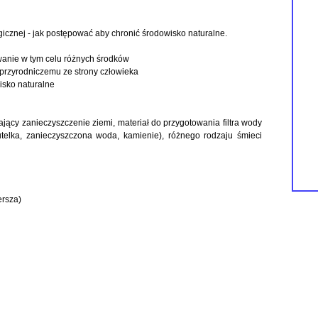
icznej - jak postępować aby chronić środowisko naturalne.
wanie w tym celu różnych środków
przyrodniczemu ze strony człowieka
isko naturalne
ający zanieczyszczenie ziemi, materiał do przygotowania filtra wody
butelka, zanieczyszczona woda, kamienie), różnego rodzaju śmieci
ersza)