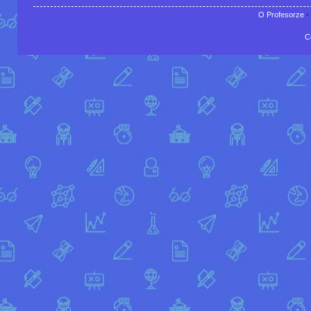
O Profesorze
-
C