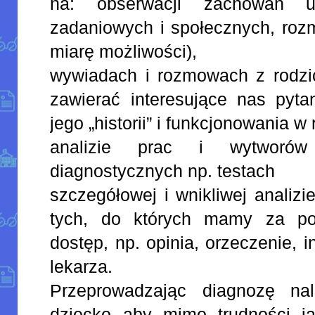
na: obserwacji zachowań u
zadaniowych i społecznych, roz
miarę możliwości),
wywiadach i rozmowach z rodzi
zawierać interesujące nas pyta
jego „historii” i funkcjonowania w 
analizie prac i wytworów
diagnostycznych np. testach
szczegółowej i wnikliwej analiz
tych, do których mamy za po
dostęp, np. opinia, orzeczenie,
lekarza.
Przeprowadzając diagnozę na
dziecko aby mimo trudności j