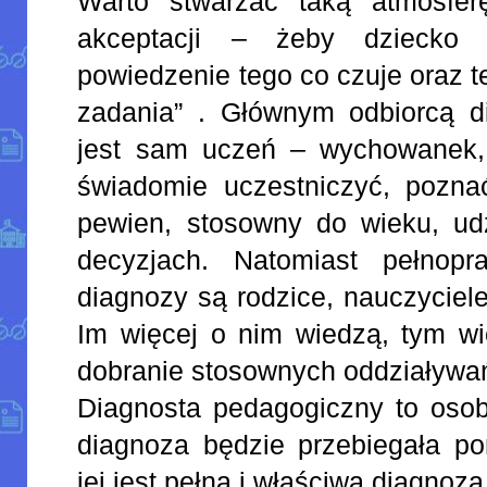
Warto stwarzać taką atmosfer
akceptacji – żeby dziecko 
powiedzenie tego co czuje oraz t
zadania” . Głównym odbiorcą d
jest sam uczeń – wychowanek, 
świadomie uczestniczyć, poznać
pewien, stosowny do wieku, u
decyzjach. Natomiast pełnopr
diagnozy są rodzice, nauczyciel
Im więcej o nim wiedzą, tym w
dobranie stosownych oddziaływa
Diagnosta pedagogiczny to osob
diagnoza będzie przebiegała po
jej jest pełna i właściwa diagnoza