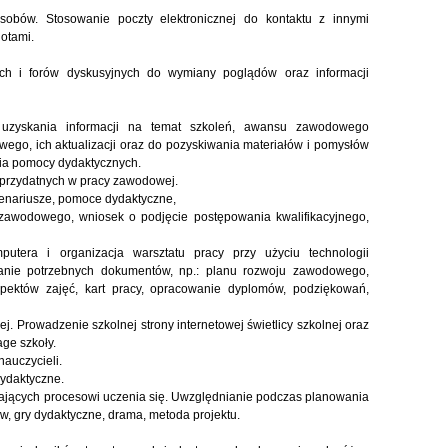
asobów. Stosowanie poczty elektronicznej do kontaktu z innymi
otami.
nych i forów dyskusyjnych do wymiany poglądów oraz informacji
 uzyskania informacji na temat szkoleń, awansu zawodowego
wego, ich aktualizacji oraz do pozyskiwania materiałów i pomysłów
nia pomocy dydaktycznych.
 przydatnych w pracy zawodowej.
cenariusze, pomoce dydaktyczne,
 zawodowego, wniosek o podjęcie postępowania kwalifikacyjnego,
putera i organizacja warsztatu pracy przy użyciu technologii
wanie potrzebnych dokumentów, np.: planu rozwoju zawodowego,
pektów zajęć, kart pracy, opracowanie dyplomów, podziękowań,
ej. Prowadzenie szkolnej strony internetowej świetlicy szkolnej oraz
age szkoły.
nauczycieli.
ydaktyczne.
jających procesowi uczenia się. Uwzględnianie podczas planowania
w, gry dydaktyczne, drama, metoda projektu.