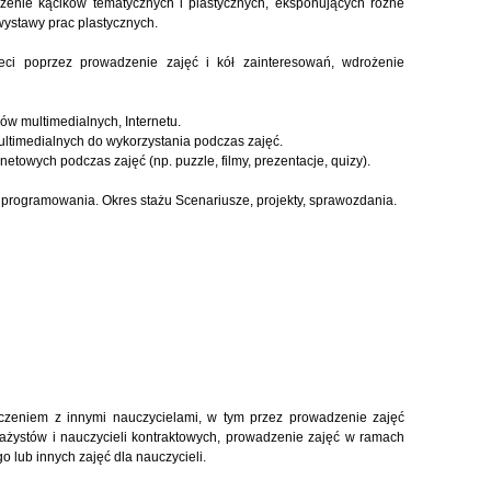
zenie kącików tematycznych i plastycznych, eksponujących różne
wystawy prac plastycznych.
ieci poprzez prowadzenie zajęć i kół zainteresowań, wdrożenie
w multimedialnych, Internetu.
ltimedialnych do wykorzystania podczas zajęć.
etowych podczas zajęć (np. puzzle, filmy, prezentacje, quizy).
programowania. Okres stażu Scenariusze, projekty, sprawozdania.
dczeniem z innymi nauczycielami, w tym przez prowadzenie zajęć
stażystów i nauczycieli kontraktowych, prowadzenie zajęć w ramach
lub innych zajęć dla nauczycieli.