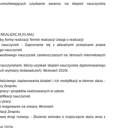
 umożliwiających uzyskanie awansu na stopień nauczyciela
 REALIZACJĄ PLANU
formy realizacji Termin realizacji Uwagi o realizacji
auczycieli - Zapoznanie się z aktualnymi przepisami prawa
o nauczycieli.
awodowego nauczycieli zamieszczanych na stronach internetowych
uczycielami, którzy uzyskali stopień nauczyciela dyplomowanego
mach wymiany doświadczeń). Wrzesień 2020r.
aściwego zaplanowania działań i ich modyfikacji w okresie stażu -
cy Zespołu.
racy i projektów realizowanych w szkole.
fikacji nauczycieli.
u pracy.
az reagowanie na zmiany. Wrzesień
tacji Zespołu
wej drogi rozwoju. - Złożenie wniosku o rozpoczęcie stażu wraz z
eń 2020r.