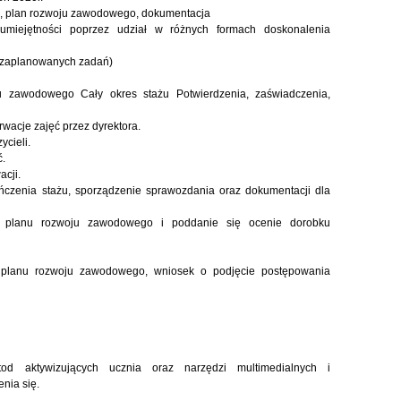
żu, plan rozwoju zawodowego, dokumentacja
 umiejętności poprzez udział w różnych formach doskonalenia
iezaplanowanych zadań)
u zawodowego Cały okres stażu Potwierdzenia, zaświadczenia,
wacje zajęć przez dyrektora.
ycieli.
.
acji.
ńczenia stażu, sporządzenie sprawozdania oraz dokumentacji dla
ji planu rozwoju zawodowego i poddanie się ocenie dorobku
i planu rozwoju zawodowego, wniosek o podjęcie postępowania
od aktywizujących ucznia oraz narzędzi multimedialnych i
nia się.