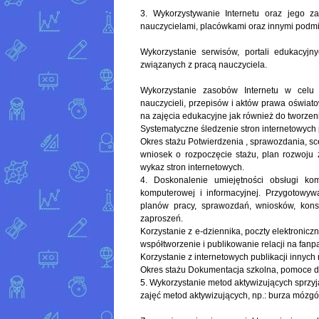
3. Wykorzystywanie Internetu oraz jego z
nauczycielami, placówkami oraz innymi podmi
Wykorzystanie serwisów, portali edukacyj
związanych z pracą nauczyciela.
Wykorzystanie zasobów Internetu w celu
nauczycieli, przepisów i aktów prawa oświato
na zajęcia edukacyjne jak również do tworze
Systematyczne śledzenie stron internetowych
Okres stażu Potwierdzenia , sprawozdania, s
wniosek o rozpoczęcie stażu, plan rozwoju
wykaz stron internetowych.
4. Doskonalenie umiejętności obsługi kom
komputerowej i informacyjnej. Przygotowy
planów pracy, sprawozdań, wniosków, kons
zaproszeń.
Korzystanie z e-dziennika, poczty elektroniczn
współtworzenie i publikowanie relacji na fanp
Korzystanie z internetowych publikacji innych 
Okres stażu Dokumentacja szkolna, pomoce d
5. Wykorzystanie metod aktywizujących sprzy
zajęć metod aktywizujących, np.: burza mózgó