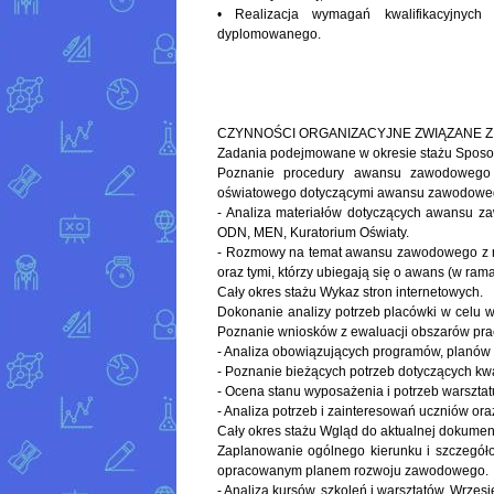
• Realizacja wymagań kwalifikacyjnych
dyplomowanego.
CZYNNOŚCI ORGANIZACYJNE ZWIĄZANE Z
Zadania podejmowane w okresie stażu Sposoby, 
Poznanie procedury awansu zawodowego n
oświatowego dotyczącymi awansu zawodoweg
- Analiza materiałów dotyczących awansu z
ODN, MEN, Kuratorium Oświaty.
- Rozmowy na temat awansu zawodowego z na
oraz tymi, którzy ubiegają się o awans (w ra
Cały okres stażu Wykaz stron internetowych.
Dokonanie analizy potrzeb placówki w celu wł
Poznanie wniosków z ewaluacji obszarów pra
- Analiza obowiązujących programów, planów p
- Poznanie bieżących potrzeb dotyczących kwali
- Ocena stanu wyposażenia i potrzeb warsztat
- Analiza potrzeb i zainteresowań uczniów or
Cały okres stażu Wgląd do aktualnej dokumen
Zaplanowanie ogólnego kierunku i szczegóło
opracowanym planem rozwoju zawodowego.
- Analiza kursów, szkoleń i warsztatów. Wrzesi