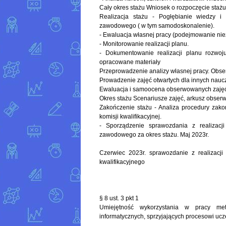
Cały okres stażu Wniosek o rozpoczęcie sta
Realizacja stażu - Pogłębianie wiedzy i
zawodowego ( w tym samodoskonalenie).
- Ewaluacja własnej pracy (podejmowanie n
- Monitorowanie realizacji planu.
- Dokumentowanie realizacji planu rozwoj
opracowane materiały
Przeprowadzenie analizy własnej pracy. Obser
Prowadzenie zajęć otwartych dla innych naucz
Ewaluacja i samoocena obserwowanych zajęć
Okres stażu Scenariusze zajęć, arkusz obserw
Zakończenie stażu - Analiza procedury zako
komisji kwalifikacyjnej.
- Sporządzenie sprawozdania z realizac
zawodowego za okres stażu. Maj 2023r.
Czerwiec 2023r. sprawozdanie z realizacj
kwalifikacyjnego
§ 8 ust. 3 pkt 1
Umiejętność wykorzystania w pracy met
informatycznych, sprzyjających procesowi ucze