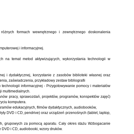
 różnych formach wewnętrznego i zewnętrznego doskonalenia
mputerowej i informacyjnej.
ch na temat metod aktywizujących, wykorzystania technologii w
nej i dydaktycznej, korzystanie z zasobów biblioteki własnej oraz
enia, zaświadczenia, przykładowy zestaw bibliografii
u technologii informacyjnej - Przygotowywanie pomocy i materiałów
i multimedialnych.
nów pracy, sprawozdań, projektów, programów, konspektów zajęć)
życiu komputera.
ogramów edukacyjnych, filmów dydaktycznych, audiobooków,
płyty DVD i CD, pendrive) oraz urządzeń przenośnych (tablet, laptop,
h, grupowych za pomocą aparatu. Cały okres stażu Wzbogacanie
y DVD i CD, audiobooki, wzory druków.