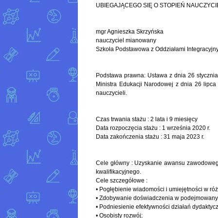
UBIEGAJĄCEGO SIĘ O STOPIEŃ NAUCZY
mgr Agnieszka Skrzyńska
nauczyciel mianowany
Szkoła Podstawowa z Oddziałami Integracyjny
Podstawa prawna: Ustawa z dnia 26 stycznia
Ministra Edukacji Narodowej z dnia 26 lipc
nauczycieli.
Czas trwania stażu : 2 lata i 9 miesięcy
Data rozpoczęcia stażu : 1 września 2020 r.
Data zakończenia stażu : 31 maja 2023 r.
Cele główny : Uzyskanie awansu zawodoweg
kwalifikacyjnego.
Cele szczegółowe :
• Pogłębienie wiadomości i umiejętności w r
• Zdobywanie doświadczenia w podejmowanych
• Podniesienie efektywności działań dydakty
• Osobisty rozwój;