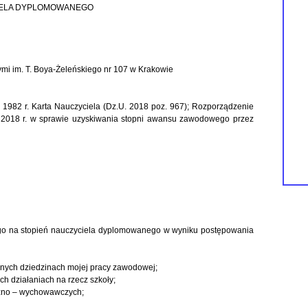
CIELA DYPLOMOWANEGO
mi im. T. Boya-Żeleńskiego nr 107 w Krakowie
 1982 r. Karta Nauczyciela (Dz.U. 2018 poz. 967); Rozporządzenie
a 2018 r. w sprawie uzyskiwania stopni awansu zawodowego przez
o na stopień nauczyciela dyplomowanego w wyniku postępowania
óżnych dziedzinach mojej pracy zawodowej;
 działaniach na rzecz szkoły;
czno – wychowawczych;