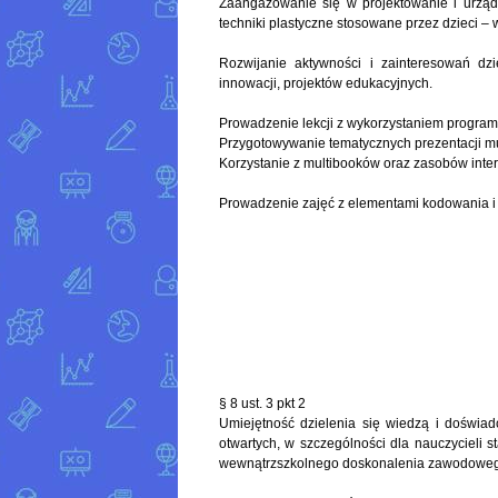
Zaangażowanie się w projektowanie i urząd
techniki plastyczne stosowane przez dzieci – 
Rozwijanie aktywności i zainteresowań dz
innowacji, projektów edukacyjnych.
Prowadzenie lekcji z wykorzystaniem programó
Przygotowywanie tematycznych prezentacji mu
Korzystanie z multibooków oraz zasobów intern
Prowadzenie zajęć z elementami kodowania i 
§ 8 ust. 3 pkt 2
Umiejętność dzielenia się wiedzą i doświa
otwartych, w szczególności dla nauczycieli 
wewnątrzszkolnego doskonalenia zawodowego 