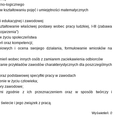
czno-logicznego
 w kształtowaniu pojęć i umiejętności matematycznych
i edukacyjnej i zawodowej
tałtowanie właściwej postawy wobec pracy ludzkiej, I-III (zabawa
ojarzenia”)
 w życiu społeczeństwa
eń oraz kompetencji;
niowych i ocena swojego działania, formułowanie wniosków na
olnień wobec innych osób z zamiarem zaciekawienia odbiorców
anie przykładów zawodów charakterystycznych dla poszczególnych
 oraz podstawowej specyfiki pracy w zawodach
enie w życiu człowieka;
ory zawodowe;
iami zgodnie z ich przeznaczeniem oraz w sposób twórczy i
świecie i jego związek z pracą.
Wyświetleń:
0