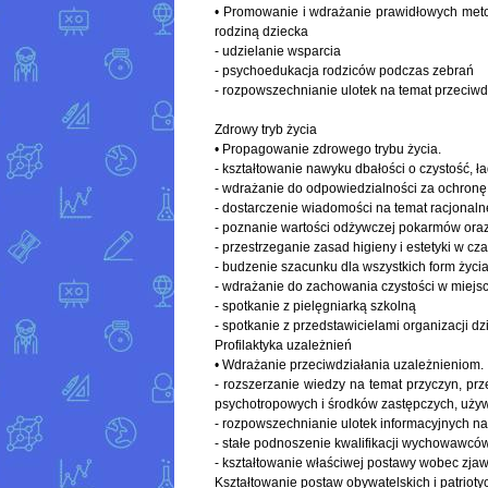
• Promowanie i wdrażanie prawidłowych met
rodziną dziecka
- udzielanie wsparcia
- psychoedukacja rodziców podczas zebrań
- rozpowszechnianie ulotek na temat przeciwd
Zdrowy tryb życia
• Propagowanie zdrowego trybu życia.
- kształtowanie nawyku dbałości o czystość, ł
- wdrażanie do odpowiedzialności za ochronę 
- dostarczenie wiadomości na temat racjonaln
- poznanie wartości odżywczej pokarmów oraz
- przestrzeganie zasad higieny i estetyki w c
- budzenie szacunku dla wszystkich form życi
- wdrażanie do zachowania czystości w miejsc
- spotkanie z pielęgniarką szkolną
- spotkanie z przedstawicielami organizacji 
Profilaktyka uzależnień
• Wdrażanie przeciwdziałania uzależnieniom.
- rozszerzanie wiedzy na temat przyczyn, p
psychotropowych i środków zastępczych, uży
- rozpowszechnianie ulotek informacyjnych n
- stałe podnoszenie kwalifikacji wychowawców 
- kształtowanie właściwej postawy wobec zjaw
Kształtowanie postaw obywatelskich i patrioty