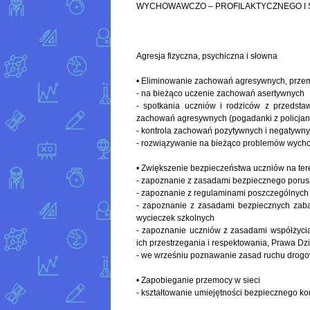
WYCHOWAWCZO – PROFILAKTYCZNEGO I
Agresja fizyczna, psychiczna i słowna
• Eliminowanie zachowań agresywnych, przemoc
- na bieżąco uczenie zachowań asertywnych
- spotkania uczniów i rodziców z przedstaw
zachowań agresywnych (pogadanki z policjan
- kontrola zachowań pozytywnych i negatywny
- rozwiązywanie na bieżąco problemów wyc
• Zwiększenie bezpieczeństwa uczniów na tere
- zapoznanie z zasadami bezpiecznego porusza
- zapoznanie z regulaminami poszczególnych p
- zapoznanie z zasadami bezpiecznych zabaw
wycieczek szkolnych
- zapoznanie uczniów z zasadami współżyci
ich przestrzegania i respektowania, Prawa Dz
- we wrześniu poznawanie zasad ruchu drog
• Zapobieganie przemocy w sieci
- kształtowanie umiejętności bezpiecznego kor