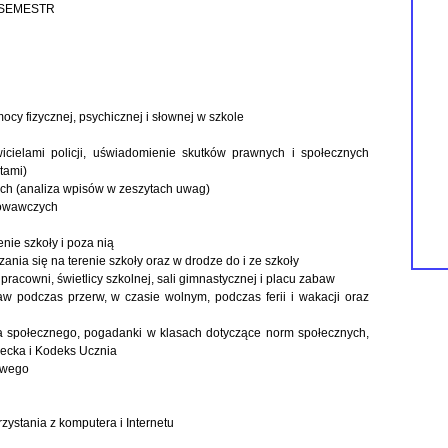
 SEMESTR
y fizycznej, psychicznej i słownej w szkole
icielami policji, uświadomienie skutków prawnych i społecznych
tami)
ch (analiza wpisów w zeszytach uwag)
howawczych
nie szkoły i poza nią
nia się na terenie szkoły oraz w drodze do i ze szkoły
racowni, świetlicy szkolnej, sali gimnastycznej i placu zabaw
 podczas przerw, w czasie wolnym, podczas ferii i wakacji oraz
a społecznego, pogadanki w klasach dotyczące norm społecznych,
iecka i Kodeks Ucznia
owego
zystania z komputera i Internetu