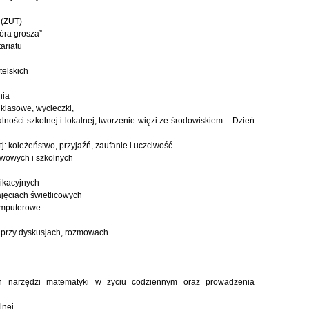
 (ZUT)
óra grosza”
ariatu
telskich
nia
klasowe, wycieczki,
lności szkolnej i lokalnej, tworzenie więzi ze środowiskiem – Dzień
j: koleżeństwo, przyjaźń, zaufanie i uczciwość
stwowych i szkolnych
ikacyjnych
ajęciach świetlicowych
komputerowe
 przy dyskusjach, rozmowach
ch narzędzi matematyki w życiu codziennym oraz prowadzenia
lnej