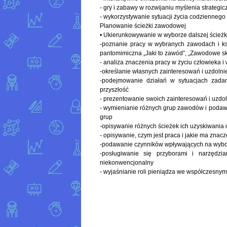
- gry i zabawy w rozwijaniu myślenia strategi
- wykorzystywanie sytuacji życia codziennego
Planowanie ścieżki zawodowej
• Ukierunkowywanie w wyborze dalszej ścieżk
-poznanie pracy w wybranych zawodach i ksz
pantomimiczna „Jaki to zawód”, „Zawodowe sk
- analiza znaczenia pracy w życiu człowieka i
-określanie własnych zainteresowań i uzdolni
-podejmowanie działań w sytuacjach zada
przyszłość
- prezentowanie swoich zainteresowań i uzd
- wymienianie różnych grup zawodów i podaw
grup
-opisywanie różnych ścieżek ich uzyskiwania
- opisywanie, czym jest praca i jakie ma znacz
-podawanie czynników wpływających na wyb
-posługiwanie się przyborami i narzędz
niekonwencjonalny
- wyjaśnianie roli pieniądza we współczesnym 