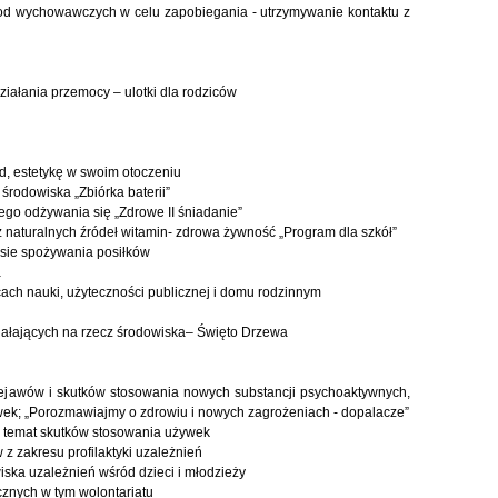
od wychowawczych w celu zapobiegania - utrzymywanie kontaktu z
ziałania przemocy – ulotki dla rodziców
ad, estetykę w swoim otoczeniu
środowiska „Zbiórka baterii”
ego odżywania się „Zdrowe II śniadanie”
 naturalnych źródeł witamin- zdrowa żywność „Program dla szkół”
zasie spożywania posiłków
a
ach nauki, użyteczności publicznej i domu rodzinnym
działających na rzecz środowiska– Święto Drzewa
rzejawów i skutków stosowania nowych substancji psychoaktywnych,
wek; „Porozmawiajmy o zdrowiu i nowych zagrożeniach - dopalacze”
a temat skutków stosowania używek
z zakresu profilaktyki uzależnień
iska uzależnień wśród dzieci i młodzieży
cznych w tym wolontariatu