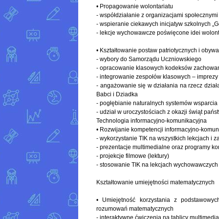
• Propagowanie wolontariatu
- współdziałanie z organizacjami społecznymi
- wspieranie ciekawych inicjatyw szkolnych „G
- lekcje wychowawcze poświęcone idei wolont
• Kształtowanie postaw patriotycznych i obywa
- wybory do Samorządu Uczniowskiego
- opracowanie klasowych kodeksów zachowa
- integrowanie zespołów klasowych – imprezy 
- angażowanie się w działania na rzecz działa
Babci i Dziadka
- pogłębianie naturalnych systemów wsparcia t
- udział w uroczystościach z okazji świąt pań
Technologia informacyjno-komunikacyjna
• Rozwijanie kompetencji informacyjno-komun
- wykorzystanie TIK na wszystkich lekcjach i z
- prezentacje multimedialne oraz programy 
- projekcje filmowe (lektury)
- stosowanie TIK na lekcjach wychowawczych
Kształtowanie umiejętności matematycznych
• Umiejętność korzystania z podstawowy
rozumowań matematycznych
- interaktywne ćwiczenia na tablicy multimedia