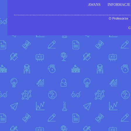
AWANS
INFORMACJE
O Profesorze
-
C