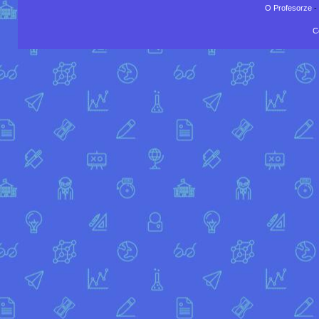
O Profesorze
-
C