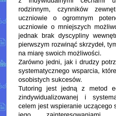
z indywidualnymi cechami uc
rodzinnym, czynników zewnęt
uczniowie o ogromnym potencj
uczniowie o mniejszych możliwo
jednak brak dyscypliny wewnęt
pierwszym rozwinąć skrzydeł, ty
na miarę swoich możliwości.
Zarówno jedni, jak i drudzy potr
systematycznego wsparcia, które
osobistych sukcesów.
Tutoring jest jedną z metod e
zindywidualizowanej i systema
celem jest wspieranie uczącego 
jego zainteresowaniami, 