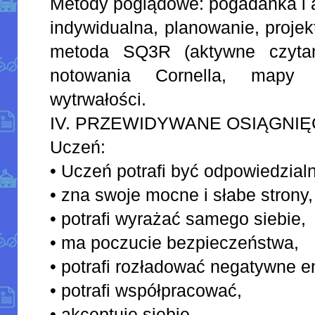
Metody poglądowe: pogadanka i a
indywidualna, planowanie, proj
metoda SQ3R (aktywne czytani
notowania Cornella, mapy 
wytrwałości.
IV. PRZEWIDYWANE OSIĄGNIĘ
Uczeń:
• Uczeń potrafi być odpowiedzial
• zna swoje mocne i słabe strony,
• potrafi wyrażać samego siebie,
• ma poczucie bezpieczeństwa,
• potrafi rozładować negatywne e
• potrafi współpracować,
• akceptuje siebie,