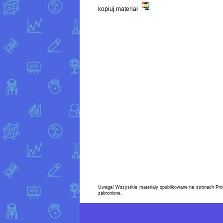
kopiuj materiał
Uwaga! Wszystkie materiały opublikowane na stronach Prof
zabronione.