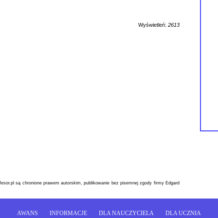
Wyświetleń:
2613
esor.pl są chronione prawem autorskim, publikowanie bez pisemnej zgody firmy Edgard
AWANS
INFORMACJE
DLA NAUCZYCIELA
DLA UCZNIA