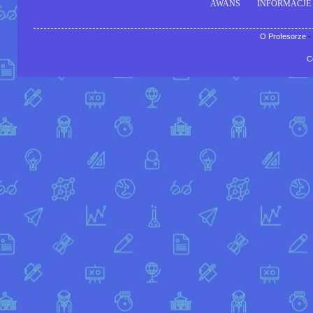
AWANS
INFORMACJE
O Profesorze
-
C